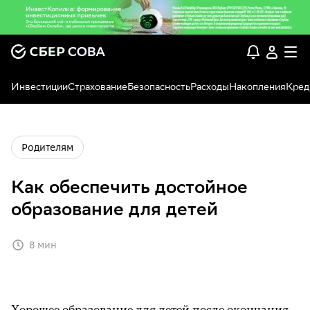
Инвестиции
Страхование
Безопасность
Расходы
Накопления
Кред
Родителям
Как обеспечить достойное
образование для детей
8 мин
Хорошее образование для детей после окончания