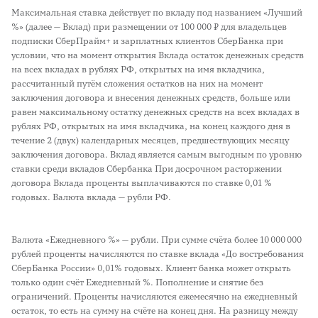
Максимальная ставка действует по вкладу под названием «Лучший
%» (далее — Вклад) при размещении от 100 000 ₽ для владельцев
подписки СберПрайм+ и зарплатных клиентов СберБанка при
условии, что на момент открытия Вклада остаток денежных средств
на всех вкладах в рублях РФ, открытых на имя вкладчика,
рассчитанный путём сложения остатков на них на момент
заключения договора и внесения денежных средств, больше или
равен максимальному остатку денежных средств на всех вкладах в
рублях РФ, открытых на имя вкладчика, на конец каждого дня в
течение 2 (двух) календарных месяцев, предшествующих месяцу
заключения договора. Вклад является самым выгодным по уровню
ставки среди вкладов Сбербанка При досрочном расторжении
договора Вклада проценты выплачиваются по ставке 0,01 %
годовых. Валюта вклада — рубли РФ.
Валюта «Ежедневного %» — рубли. При сумме счёта более 10 000 000
рублей проценты начисляются по ставке вклада «До востребования
СберБанка России» 0,01% годовых. Клиент банка может открыть
только один счёт Ежедневный %. Пополнение и снятие без
ограничений. Проценты начисляются ежемесячно на ежедневный
остаток, то есть на сумму на счёте на конец дня. На разницу между