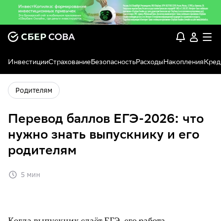
Инвестиции
Страхование
Безопасность
Расходы
Накопления
Кред
Родителям
Перевод баллов ЕГЭ-2026: что
нужно знать выпускнику и его
родителям
5 мин
Когда выпускник сдаёт ЕГЭ, его работа