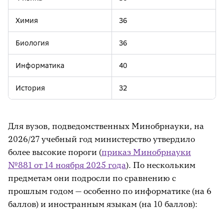
Химия
36
Биология
36
Информатика
40
История
32
Обществознание
42
Для вузов, подведомственных Минобрнауки, на
Литература
32
2026/27 учебный год министерство утвердило
более высокие пороги (
приказ Минобрнауки
География
37
№881 от 14 ноября 2025 года
). По нескольким
предметам они подросли по сравнению с
Иностранные языки
22
(включая китайский)
прошлым годом — особенно по информатике (на 6
баллов) и иностранным языкам (на 10 баллов):