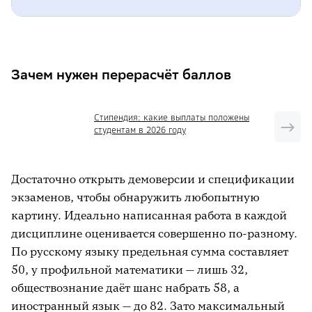
Зачем нужен перерасчёт баллов
Какие бывают баллы ЕГЭ
Зачем нужен перерасчёт баллов
Как устроена шкала перевода баллов ЕГЭ
Стипендия: какие выплаты положены
Примеры перевода баллов по предметам
студентам в 2026 году
Как узнать, сколько тестовых баллов в
первичных
Достаточно открыть демоверсии и спецификации
Баллы ЕГЭ: базовый минимум
экзаменов, чтобы обнаружить любопытную
картину. Идеально написанная работа в каждой
Важные даты ЕГЭ 2026
дисциплине оценивается совершенно по-разному.
Как считаются баллы ЕГЭ: пошагово
По русскому языку предельная сумма составляет
50, у профильной математики — лишь 32,
Ответы на частые вопросы: главное
обществознание даёт шанс набрать 58, а
Итог
иностранный язык — до 82. Зато максимальный