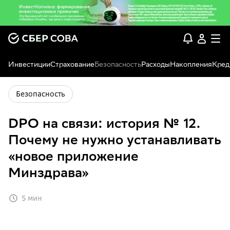
Инвестиции
Страхование
Безопасность
Расходы
Накопления
Кред
Безопасность
DPO на связи: история № 12.
Почему не нужно устанавливать
«новое приложение
Минздрава»
5 мин