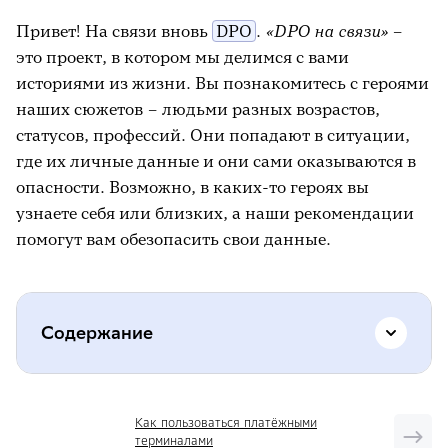
Привет! На связи вновь
DPO
.
«DPO на связи»
–
это проект, в котором мы делимся с вами
историями из жизни. Вы познакомитесь с героями
наших сюжетов – людьми разных возрастов,
статусов, профессий. Они попадают в ситуации,
где их личные данные и они сами оказываются в
опасности. Возможно, в каких-то героях вы
узнаете себя или близких, а наши рекомендации
помогут вам обезопасить свои данные.
Содержание
История о том, как Юля установила
Как пользоваться платёжными
мошенническое приложение и потеряла
терминалами