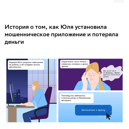
деньги
Почему так получилось
История о том, как Юля установила
Как действовать в подобной ситуации
мошенническое приложение и потеряла
Что нужно запомнить
деньги
Предыдущие истории