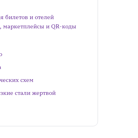
 билетов и отелей
, маркетплейсы и QR-коды
о
а
ческих схем
изкие стали жертвой