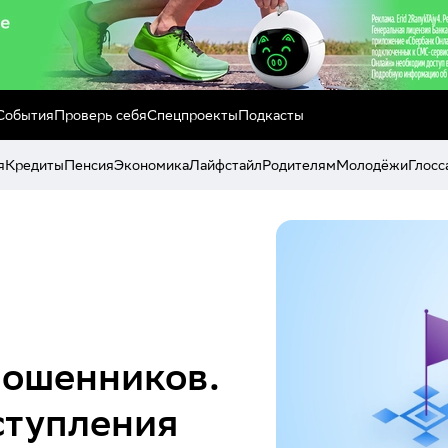
События
Проверь себя
Спецпроекты
Подкасты
я
Кредиты
Пенсия
Экономика
Лайфстайл
Родителям
Молодёжи
Глосс
мошенников.
ступления