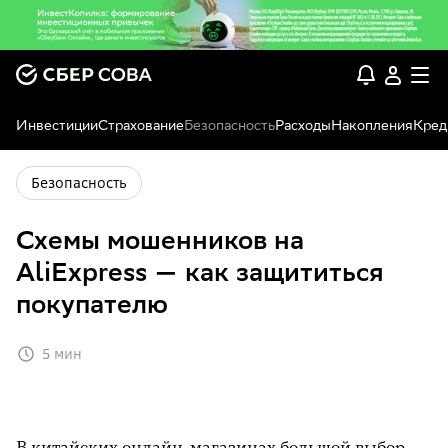
Инвестиции
Страхование
Безопасность
Расходы
Накопления
Кред
Безопасность
Схемы мошенников на
AliExpress — как защититься
покупателю
5 мин
В китайских онлайн-магазинах большой выбор,