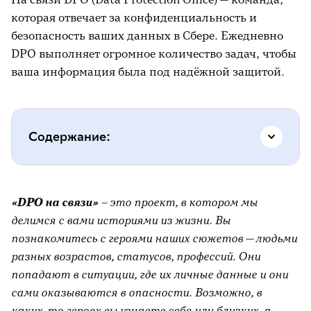
которая отвечает за конфиденциальность и
безопасность ваших данных в Сбере. Ежедневно
DPO выполняет огромное количество задач, чтобы
ваша информация была под надёжной защитой.
Содержание:
История о том, как Даниил попал в схему
«DPO на связи»
– это проект, в котором мы
к дроповоду
делимся с вами историями из жизни. Вы
Почему так получилось
познакомитесь с героями наших сюжетов — людьми
разных возрастов, статусов, профессий. Они
Что нужно запомнить
попадают в ситуации, где их личные данные и они
Какие последствия могут быть в
сами оказываются в опасности. Возможно, в
подобной ситуации
каких-то героях вы узнаете себя или близких, а