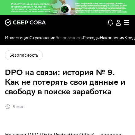
Инвестиции
Страхование
Безопасность
Расходы
Накопления
Кред
Безопасность
DPO на связи: история № 9.
Как не потерять свои данные и
свободу в поиске заработка
5 мин
На связи DPO (Data Protection Office) — команда,