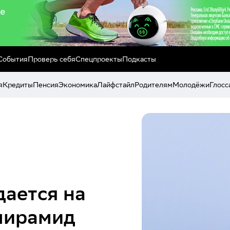
События
Проверь себя
Спецпроекты
Подкасты
я
Кредиты
Пенсия
Экономика
Лайфстайл
Родителям
Молодёжи
Глосс
дается на
пирамид