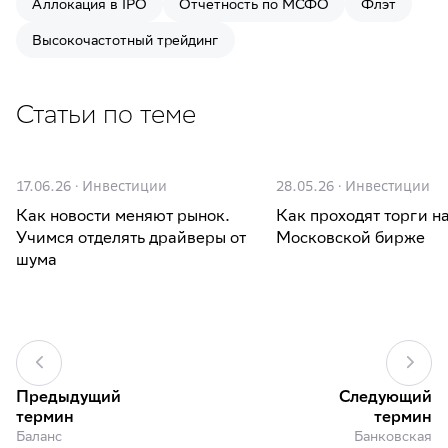
Аллокация в IPO
Отчётность по МСФО
Флэт
Высокочастотный трейдинг
Статьи по теме
17.06.26
·
Инвестиции
28.05.26
·
Инвестиции
Как новости меняют рынок.
Как проходят торги н
Учимся отделять драйверы от
Московской бирже
шума
Предыдущий
Следующий
термин
термин
Баланс
Банковская