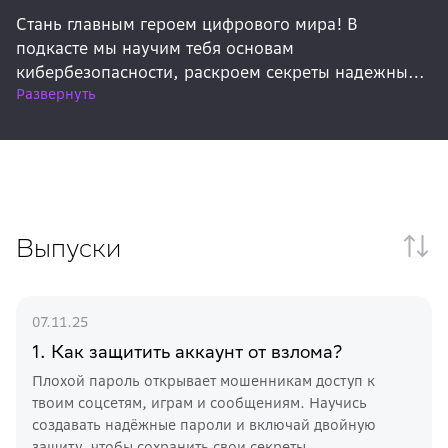
Стань главным героем цифрового мира! В
подкасте мы научим тебя основам
кибербезопасности, раскроем секреты надежных
Развернуть
паролей и сохраним твои тайны. И все это - через
увлекательные истории и полезные лайфхаки.
Выпуски
07.11.25
1. Как защитить аккаунт от взлома?
Плохой пароль открывает мошенникам доступ к
твоим соцсетям, играм и сообщениям. Научись
создавать надёжные пароли и включай двойную
защиту, чтобы сохранить свои секреты.