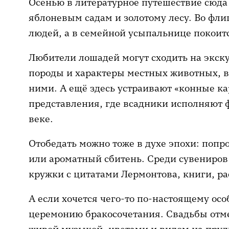
Осенью в литературное путешествие сюда 
яблоневым садам и золотому лесу. Во фли
людей, а в семейной усыпальнице покоитс
Любители лошадей могут сходить на экск
породы и характеры местных животных, вз
ними. А ещё здесь устраивают «конные к
представления, где всадники исполняют ф
веке.
Отобедать можно тоже в духе эпохи: поп
или ароматный сбитень. Среди сувениров 
кружки с цитатами Лермонтова, книги, р
А если хочется чего-то по-настоящему осо
церемонию бракосочетания. Свадьбы отме