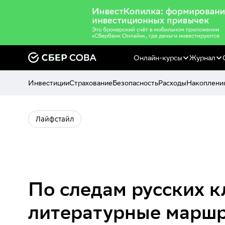
Онлайн-курсы
Журнал
Инвестиции
Страхование
Безопасность
Расходы
Накоплени
Лайфстайл
По следам русских к
литературные маршр