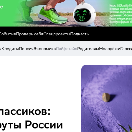
События
Проверь себя
Спецпроекты
Подкасты
я
Кредиты
Пенсия
Экономика
Лайфстайл
Родителям
Молодёжи
Глосс
лассиков:
уты России