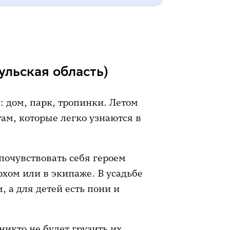
ская область)
дино (Нижегородская область)
ульская область)
нзенская область)
рбург
е: дом, парк, тропинки. Летом
 область
там, которые легко узнаются в
ь)
Рязанская область)
 почувствовать себя героем
рхом или в экипаже. В усадьбе
 а для детей есть пони и
никто не будет грузить их