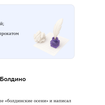
й;
 прокатом
 Болдино
ые «болдинские осени» и написал