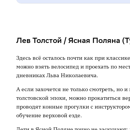
Лев Толстой / Ясная Поляна (Туль
Александр Пушкин / Большое Бол
Лев Толстой / Ясная Поляна (Т
Михаил Лермонтов / Тарханы (Пе
Фёдор Достоевский / Санкт-Пете
Здесь всё осталось почти как при классик
Александр Вампилов / Иркутская
можно взять велосипед и проехать по мес
дневниках Льва Николаевича.
Переделкино (Московская област
Сергей Есенин / Константиново (
А если захочется не только смотреть, но и
толстовской эпохи, можно прокатиться ве
Что ещё почитать на тему
проводят конные прогулки с инструктором,
обучение верховой езде.
Дети в Ясной Поляне точно не заскучают: 