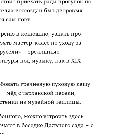
стоит приехать ради прогулок по
гелях воссоздан быт дворовых
я сам поэт.
урсию в конюшню, узнать про
ять мастер-класс по уходу за
арусели» – зрелищные
игуры под музыку, как в XIX
робовать гречневую пуховую кашу
— мёд с тарханской пасеки,
астения из музейной теплицы.
бенного, можно устроить здесь
чают в беседке Дальнего сада – с