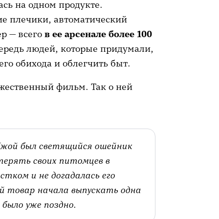
ась на одном продукте.
ие плечики, автоматический
ер — всего
в ее арсенале более 100
чередь людей, которые придумали,
го обихода и облегчить быт.
жественный фильм. Так о ней
Джой был светящийся ошейник
отерять своих питомцев в
тком и не догадалась его
й товар начала выпускать одна
было уже поздно.