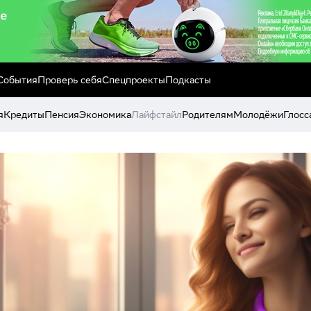
События
Проверь себя
Спецпроекты
Подкасты
я
Кредиты
Пенсия
Экономика
Лайфстайл
Родителям
Молодёжи
Глосс