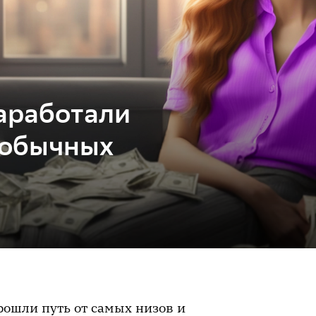
аработали
еобычных
рошли путь от самых низов и