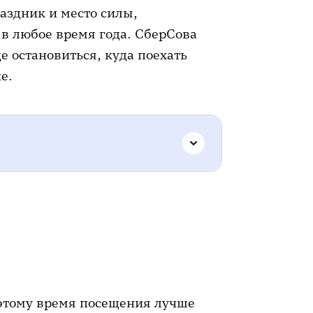
раздник и место силы,
 в любое время года. СберСова
де остановиться, куда поехать
е.
а Байкале
оэтому время посещения лучше