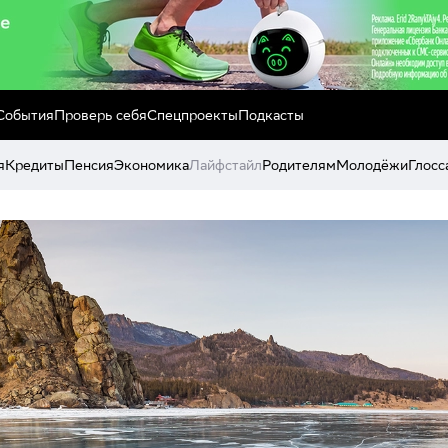
События
Проверь себя
Спецпроекты
Подкасты
я
Кредиты
Пенсия
Экономика
Лайфстайл
Родителям
Молодёжи
Глосс