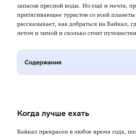
запасов пресной воды. Но ещё и мечта, п
притягивающее туристов со всей планеты
рассказывает, как добраться на Байкал, г
летом и зимой и сколько стоит путешестви
Содержание
Когда лучше ехать
Как добраться
Когда лучше ехать
Где остановиться
Куда поехать и что посмотреть н
Байкал прекрасен в любое время года, п
▸ Ольхон