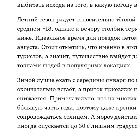
выбирать исходя из того, в какую погоду
▸ Листвянка
▸ Слюдянка
Летний сезон радует относительно тёплой
▸ Бухта Песчаная
среднем +18, однако к вечеру столбик тер
▸ Восточное побережье
ниже. Идеальное время для поездок лето
августа. Стоит отметить, что именно в эт
Что попробовать
туристов, а значит, путешествие выйдет 
Что привезти
толпами людей в популярных локациях.
Что ещё почитать на тему
Зимой лучше ехать с середины января по 
окончательно встаёт, а приток приезжих 
снижается. Примечательно, что на многих
бо́льшую часть года, поэтому даже крепк
сопровождаться солнцем. А мороз действ
иногда опускается до 30 с лишним градус