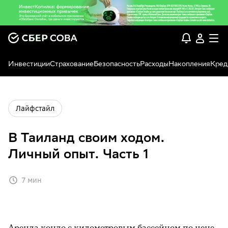
Инвестиции
Страхование
Безопасность
Расходы
Накопления
Кред
Лайфстайл
В Таиланд своим ходом.
Личный опыт. Часть 1
7 мин
Аренда кондо с километровым бассейном по цене