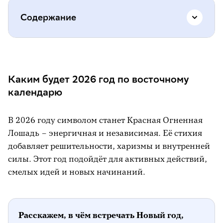
Содержание
Каким будет 2026 год по восточному
календарю
Каким будет 2026 год по восточному
Топ-5 самых популярных примет на
календарю
Новый год
Как Новый год встретишь, так его и
В 2026 году символом станет Красная Огненная
проведёшь
Лошадь – энергичная и независимая. Её стихия
добавляет решительности, харизмы и внутренней
Желания под бой курантов
силы. Этот год подойдёт для активных действий,
Новый год — в новой одежде
смелых идей и новых начинаний.
Праздник с монетой в кармане
Праздник в чистом доме
Расскажем, в чём встречать Новый год,