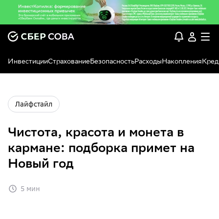
Инвестиции
Страхование
Безопасность
Расходы
Накопления
Кред
Лайфстайл
Чистота, красота и монета в
кармане: подборка примет на
Новый год
5 мин