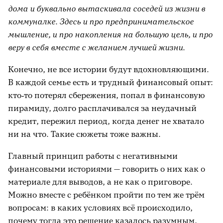
тому, какие решения сегодня вы бы
дома и буквально вытаскивала соседей из жизни в
приняли иначе.
коммуналке. Здесь и про предпринимательское
мышление, и про накопления на большую цель, и про
Держать в голове три вопроса.
Во время
веру в себя вместе с желанием лучшей жизни.
разговора можно возвращаться к трём
опорам: в каких условиях жили герои
Конечно, не все истории будут вдохновляющими.
истории? Какое решение они приняли, и
В каждой семье есть и трудный финансовый опыт:
почему тогда оно казалось верным? Что
кто‑то потерял сбережения, попал в финансовую
мы сегодня можем из этого взять,
пирамиду, долго расплачивался за неудачный
учитывая современные обстоятельства?
кредит, пережил период, когда денег не хватало
Разделять «понимать» и «повторять».
ни на что. Такие сюжеты тоже важны.
Ребёнку важно слышать, что понимание
Главный принцип работы с негативными
причины не обязывает поступать так же.
финансовыми историями — говорить о них как о
Можно прямо сказать: «Мы стараемся
материале для выводов, а не как о приговоре.
понять, почему так делали раньше, но
Можно вместе с ребёнком пройти по тем же трём
можем выбирать другие решения для
вопросам: в каких условиях всё происходило,
нашей жизни».
почему тогда это решение казалось разумным,