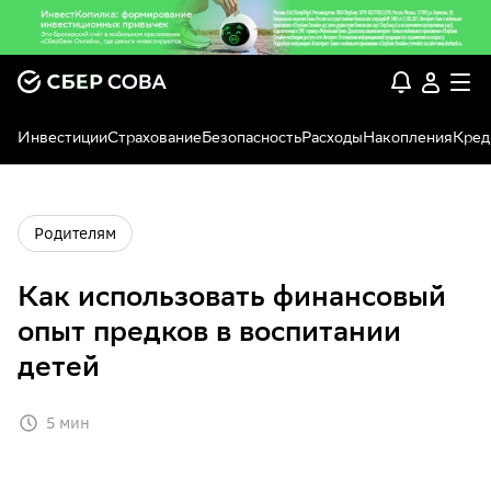
Инвестиции
Страхование
Безопасность
Расходы
Накопления
Кред
Родителям
Как использовать финансовый
опыт предков в воспитании
детей
5 мин