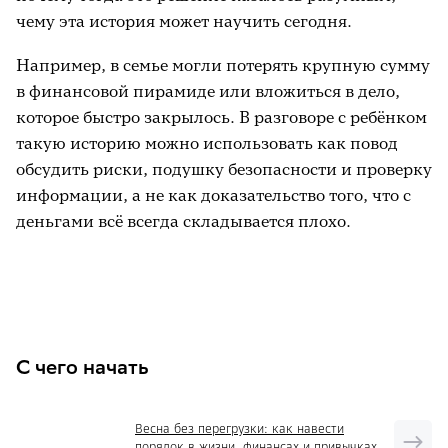
Оставлять ребёнку право на свой
чему эта история может научить сегодня.
вывод.
Полезно завершать разговор не
вашим итоговым мнением, а вопросом к
Например, в семье могли потерять крупную сумму
ребёнку: «Как ты думаешь сам? Как бы
в финансовой пирамиде или вложиться в дело,
ты хотел поступать, когда вырастешь?»
которое быстро закрылось. В разговоре с ребёнком
Так история становится тренажёром для
такую историю можно использовать как повод
собственного мышления, а не нотацией.
обсудить риски, подушку безопасности и проверку
информации, а не как доказательство того, что с
деньгами всё всегда складывается плохо.
РЕКЛАМА
С чего начать
Весна без перегрузки: как навести
порядок в жизни, финансах и привычках