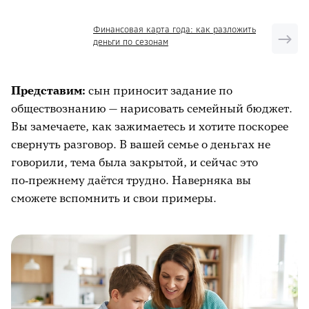
Где искать финансовые истории предков
Финансовая карта года: как разложить
Как создать архив семейных финансовых
деньги по сезонам
историй
Как обсуждать истории с ребёнком
Представим:
сын приносит задание по
С чего начать
обществознанию — нарисовать семейный бюджет.
Вы замечаете, как зажимаетесь и хотите поскорее
Вместо вывода
свернуть разговор. В вашей семье о деньгах не
Что ещё почитать на тему
говорили, тема была закрытой, и сейчас это
по‑прежнему даётся трудно. Наверняка вы
сможете вспомнить и свои примеры.