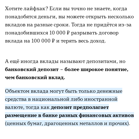
либо не предусматривать возможность
Хотите лайфхак? Если вы точно не знаете, когда
совершать определённые действия в течение
понадобятся деньги, вы можете открыть несколько
срока действия вклада:
вкладов на разные сроки. Тогда не придётся из-за
понадобившихся 10 000 ₽ разрывать договор
вклады без возможности пополнения и
вклада на 100 000 ₽ и терять весь доход.
снятия
обычно характеризуются
максимальной ставкой среди остальных
вкладов
А ещё иногда вклады называют депозитами, но
банковский депозит – более широкое понятие,
вклады с возможностью пополнения и
чем банковский вклад
.
без возможности частичного снятия
имеют более низкую ставку, чем вклады
Объектом вклада могут быть только денежные
без функции пополнения, но это
средства в национальной либо иностранной
объяснимо: больше возможностей по
валюте
, тогда как
д
епозит предполагает
управлению деньгами – меньше доход
размещение в банке разных финансовых активов
(ценных бумаг, драгоценных металлов и прочих)
.
вклады с возможностью пополнения и
частичного снятия
дают возможность