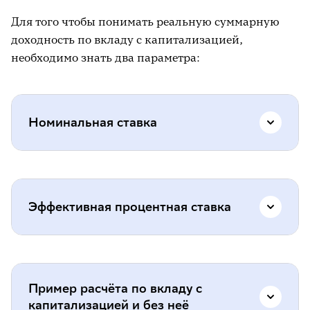
Для того чтобы понимать реальную суммарную
доходность по вкладу с капитализацией,
необходимо знать два параметра:
Номинальная ставка
Номинальная ставка – это ставка, которая
зафиксирована в договоре банковского
Эффективная процентная ставка
вклада и выступает множителем при
начислении процентов. Номинальная
ставка по вкладу считается по правилу
Эффективная процентная ставка – это
простого процента.
заявленная банком процентная ставка с
Пример расчёта по вкладу с
Простые проценты вычисляются на основе
учётом капитализации. Она выше в среднем
капитализацией и без неё