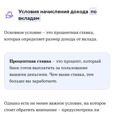
управлять деньгами, но и ставка среди
прочих срочных вкладов по ним
Условия начисления дохода
по
предлагается более низкая.
вкладам
Основное условие – это процентная ставка,
которая определяет размер дохода от вклада.
Процентная ставка
–
это процент, который
банк готов выплатить за пользование
вашими деньгами. Чем выше ставка, тем
больше вы заработаете.
Однако есть не менее важное условие, на которое
стоит обратить внимание – предусмотрена ли