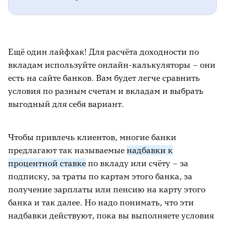
начальной суммы вклада и фиксированной
на 0,1 – 0,5%, чем номинальная ставка. В
ставки за определённый период.
основе эффективной ставки лежит сложный
процент.
Вы положили 100 000 ₽ под 10% годовых.
Ещё один лайфхак! Для расчёта доходности по
Без капитализации через год вы
вкладам используйте онлайн-калькуляторы – они
Начисленные проценты либо переводятся
получите 110 000 ₽ (простой процент).
есть на сайте банков. Вам будет легче сравнить
на другой счёт, либо остаются на основном
Суть капитализации процентов: начисление
условия по разным счетам и вкладам и выбрать
С ежемесячной капитализацией через
счёте до конца срока вклада.
процентов производится не только на
выгодный для себя вариант.
год вы получите 110 471 ₽ (сложный
основную сумму вклада, но и на ранее
процент).
начисленные проценты. Это увеличивает
общую доходность вклада.
Чтобы привлечь клиентов, многие банки
Разница небольшая, но на больших суммах
предлагают так называемые
надбавки к
и сроках она становится ощутимой.
процентной ставке
по вкладу или счёту – за
подписку, за траты по картам этого банка, за
получение зарплаты или пенсию на карту этого
банка и так далее. Но надо понимать, что эти
надбавки действуют, пока вы выполняете условия