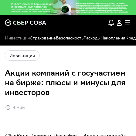
Инвестиции
Страхование
Безопасность
Расходы
Накопления
Кред
Инвестиции
Акции компаний с госучастием
на бирже: плюсы и минусы для
инвесторов
4 мин
СберБанк, Газпром, Роснефть… Акции компаний с