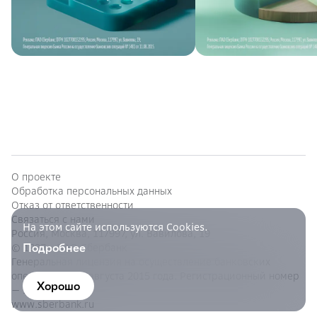
О проекте
Обработка персональных данных
Отказ от ответственности
Связаться с нами
На этом сайте используются Cookies.
Россия, Москва, 117997, ул. Вавилова, 19
Подробнее
© 1997—
ПАО Сбербанк
Генеральная лицензия на осуществление банковских
операций от 11 августа 2015 года. Регистрационный номер
Хорошо
— 1481.
www.sberbank.ru