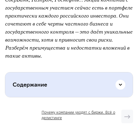
государственным участием сейчас есть в портфеле
практически каждого российского инвестора. Они
сочетают в себе черты частного бизнеса и
государственного контроля — это даёт уникальные
возможности, хотя и привносит свои риски.
Разберём преимущества и недостатки вложений в
такие активы.
Содержание
Что такое компании с госучастием
Почему компании уходят с биржи. Всё о
делистинге
В чём преимущества инвестиций в
компании с госучастием