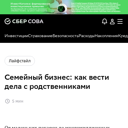
Инвестиции
Страхование
Безопасность
Расходы
Накопления
Кред
Лайфстайл
Семейный бизнес: как вести
дела с родственниками
5 мин
От маленьких пекарен до многомиллионных