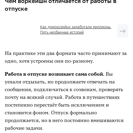
Чем воркейшн отличается от работы в
Почему воркейшн перестал быть
отпуске
экспериментом и стал нормой
Кому подходит воркейшн
Как домохозяйки заработали миллионы.
Пять необычных историй
Как выбрать место, чтобы не пожалеть
Воркейшн с детьми: совсем другой
На практике эти два формата часто принимают за
сценарий
одно, хотя устроены они по-разному.
Сколько стоит воркейшн на самом деле
Работа в отпуске возникает сама собой.
Вы
Практический чек-лист: как
уехали отдыхать, но продолжаете отвечать на
подготовиться к воркейшн
сообщения, подключаться к созвонам, проверять
Что ещё почитать на тему
почту на всякий случай. Работа в путешествиях
постепенно перестаёт быть исключением и
становится фоном. Отпуск формально
продолжается, но в него постоянно вмешиваются
рабочие задачи.