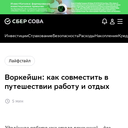
Инвестиции
Страхование
Безопасность
Расходы
Накопления
Кред
Лайфстайл
Воркейшн: как совместить в
путешествии работу и отдых
5 мин
Удалённая работа уже стала привычной — для