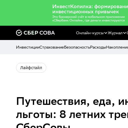
Онлайн-курсы
Журнал
Инвестиции
Страхование
Безопасность
Расходы
Накоплени
Лайфстайл
Путешествия, еда, и
льготы: 8 летних тре
СберСовы