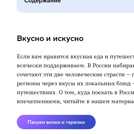
Содержание
Вкусно и искусно
По лесам, горам и степям (бюдже
Вкусно и искусно
Летнее меню для здоровья
Если вам нравится вкусная еда и путешес
Серебряные годы путешествий
всячески поддерживаем. В России набира
Мама, папа, я, брат, сестра, брат,
сочетают эти две человеческие страсти —
регионы через вкусы их локальных блюд 
Коллекция одежды «25-35 °C»
путешествиях. О том, куда поехать в Рос
Инвесторское отражение
впечатлениями, читайте в нашем материа
По зумерскому уставу
Пакуем вилки и тарелки