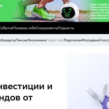
События
Проверь себя
Спецпроекты
Подкасты
я
Кредиты
Пенсия
Экономика
Лайфстайл
Родителям
Молодёжи
Глосс
нвестиции и
ндов от