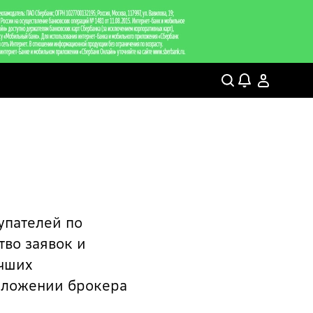
упателей по
тво заявок и
учших
риложении брокера