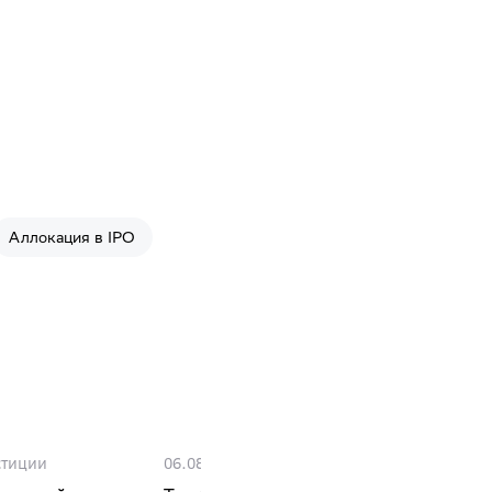
Аллокация в IPO
стиции
06.08.24
·
Инвестиции
26.03