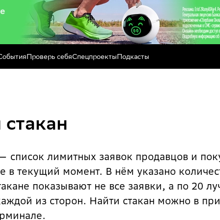
События
Проверь себя
Спецпроекты
Подкасты
 стакан
— список лимитных заявок продавцов и пок
е в текущий момент. В нём указано количес
акане показывают не все заявки, а по 20 л
аждой из сторон. Найти стакан можно в п
ерминале.