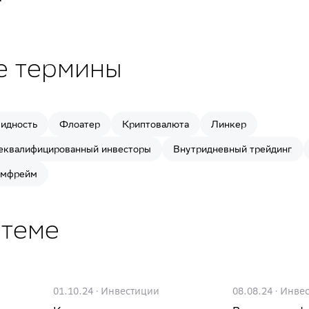
е термины
идность
Флоатер
Криптовалюта
Линкер
еквалифицированный инвесторы
Внутридневный трейдинг
ймфрейм
 теме
01.10.24
·
Инвестиции
08.08.24
·
Инве