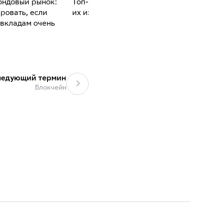
ондовый рынок:
Топ-10 ошибок инвесторов и как
Поку
ровать, если
их избежать
факт
 вкладам очень
ледующий термин
Блокчейн