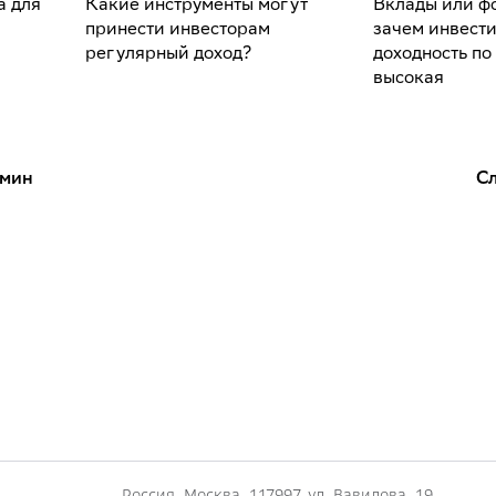
а для
Какие инструменты могут
Вклады или ф
принести инвесторам
зачем инвести
регулярный доход?
доходность по
высокая
рмин
С
Россия, Москва, 117997, ул. Вавилова, 19