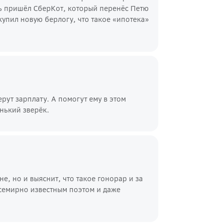
щь пришёл СберКот, который перенёс Петю
купил новую берлогу, что такое «ипотека»
ерут зарплату. А помогут ему в этом
нький зверёк.
е, но и выяснит, что такое гонорар и за
всемирно известным поэтом и даже