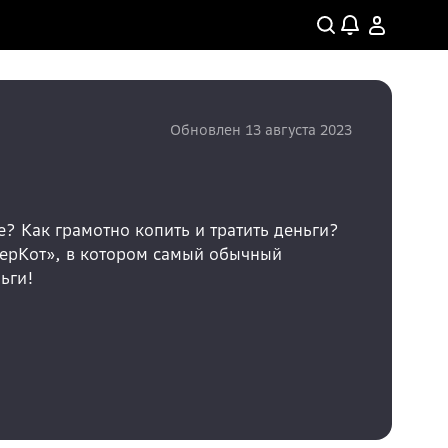
Обновлен
13 августа 2023
е? Как грамотно копить и тратить деньги?
СберКот», в котором самый обычный
ьги!