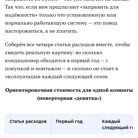
вентилях наружного блока появляется
Так что, если вам предлагают «заправить для
иней, слышно шипение, а у штуцеров
надёжности» только что установленную или
видны масляные подтёки — фреон уходит
нормально работающую систему — это повод
быстрее нормы. Важный нюанс: сначала
насторожиться, а не платить.
находят и устраняют саму утечку, и
только потом заправляют систему.
Соберём все четыре статьи расходов вместе, чтобы
Просто долить хладагент в
увидеть реальную картину: во сколько
негерметичный контур — значит через
кондиционер обходится в первый год — с
несколько месяцев платить снова.
покупкой и монтажом — и сколько он стоит в
эксплуатации каждый следующий сезон.
Был демонтаж или переезд.
При снятии
и переустановке кондиционера на новое
Ориентировочная стоимость для одной комнаты
место контур вскрывают, и его нужно
(инверторная «девятка»)
вакуумировать и заправить заново.
Длинная трасса при монтаже.
Завод
заливает фреон с запасом на
Статья расходов
Первый год
Каждый
следующий год
стандартные 5 метров магистрали. Если
расстояние между блоками больше,