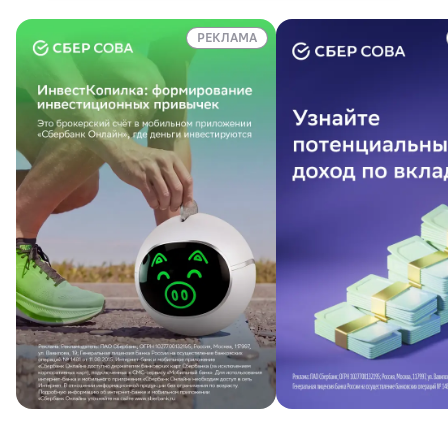
внутренний блок работает на уровне 19–
РЕКЛАМА
25 дБ — это громкость шёпота. У
мобильных кондиционеров шум
начинается от 45 дБ, и такой звук может
мешать сну.
Не покупайте в пик жары.
В разгар
сезона цены выше, а на монтаж очередь в
недели. Чтобы купить кондиционер
недорого и установить его без ожидания,
берите технику весной или ранней
осенью.
Разберитесь, что входит в монтаж.
В
смете должно быть вакуумирование, а не
продувка фреоном, и трасса нужной
длины (базовые 5 метров обычно входят,
каждый следующий метр — за доплату).