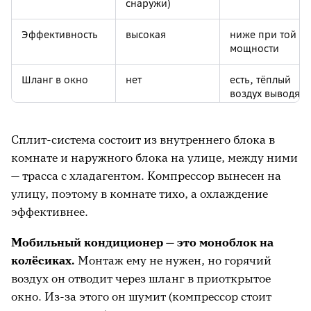
снаружи)
Эффективность
высокая
ниже при той ж
мощности
Шланг в окно
нет
есть, тёплый
воздух выводят
наружу
Сплит-система состоит из внутреннего блока в
Когда выбирают
своё жильё,
съём, ремонт,
нужен тихий
дача, запрет на
комнате и наружного блока на улице, между ними
комфорт
блок
— трасса с хладагентом. Компрессор вынесен на
улицу, поэтому в комнате тихо, а охлаждение
эффективнее.
Мобильный кондиционер — это моноблок на
колёсиках.
Монтаж ему не нужен, но горячий
воздух он отводит через шланг в приоткрытое
окно. Из-за этого он шумит (компрессор стоит