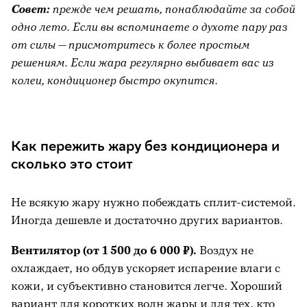
Совет:
прежде чем решать, понаблюдайте за собой
и хуже работаете в духоте;
одно лето. Если вы вспоминаете о духоте пару раз
дома есть малыши, пожилые
от силы — присмотритесь к более простым
родственники или люди с хроническими
решениям. Если жара регулярно выбивает вас из
болезнями — для них перегрев опаснее;
колеи, кондиционер быстро окупится.
окна выходят на солнечную сторону,
квартира на верхнем этаже или под
крышей — такие помещения
Как пережить жару без кондиционера и
раскаляются;
сколько это стоит
вы работаете из дома и проводите в
комнате весь день;
Не всякую жару нужно побеждать сплит-системой.
Иногда дешевле и достаточно других вариантов.
вы живёте на юге, где жаркий сезон
длится не пару недель, а несколько
Вентилятор (от 1 500 до 6 000 ₽).
Воздух не
месяцев.
охлаждает, но обдув ускоряет испарение влаги с
кожи, и субъективно становится легче. Хороший
вариант для коротких волн жары и для тех, кто