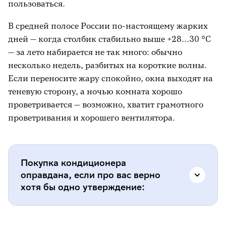
пользоваться.
Полная стоимость: считаем все расходы,
а не только ценник
В средней полосе России по-настоящему жарких
Чек-лист перед покупкой кондиционера
дней — когда столбик стабильно выше +28…30 °C
— за лето набирается не так много: обычно
Что ещё почитать на тему
несколько недель, разбитых на короткие волны.
Если переносите жару спокойно, окна выходят на
теневую сторону, а ночью комната хорошо
проветривается — возможно, хватит грамотного
проветривания и хорошего вентилятора.
Покупка кондиционера
оправдана, если про вас верно
хотя бы одно утверждение:
вы тяжело переносите жару, плохо спите