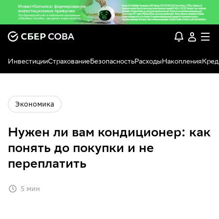
Инвестиции
Страхование
Безопасность
Расходы
Накопления
Кред
Экономика
Нужен ли вам кондиционер: как
понять до покупки и не
переплатить
5 мин