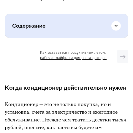
Содержание
Когда кондиционер действительно
Как оставаться продуктивным летом:
нужен
рабочие лайфхаки для роста доходов
Как пережить жару без кондиционера и
сколько это стоит
Когда кондиционер действительно нужен
Какие бывают кондиционеры и за что вы
платите
Кондиционер — это не только покупка, но и
Как не переплатить за мощность
установка, счета за электричество и ежегодное
Инвертор или обычный: где реальная
обслуживание. Прежде чем тратить десятки тысяч
экономия
рублей, оцените, как часто вы будете им