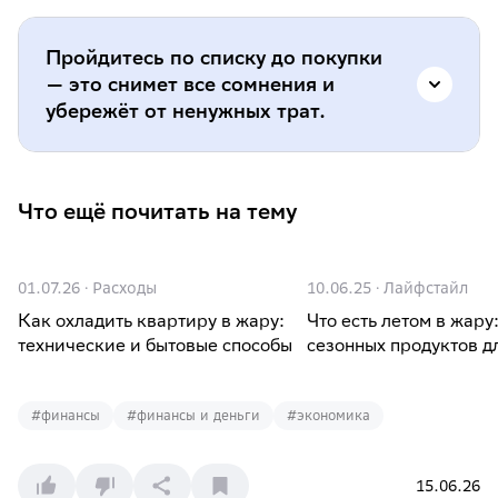
Пройдитесь по списку до покупки
— это снимет все сомнения и
убережёт от ненужных трат.
Посчитайте мощность под свою
Что ещё почитать на тему
комнату.
Разделите площадь на 10 —
получите нужные киловатты, затем
подберите маркировку: до 20 м² —
01.07.26
·
Расходы
10.06.25
·
Лайфстайл
«семёрка», до 25 м² — «девятка», до 35 м²
Как охладить квартиру в жару:
Что есть летом в жару:
— «двенадцатая». Добавьте до 15%, если
технические и бытовые способы
сезонных продуктов д
окна на солнце, потолки выше 2,7 м или
в комнате много техники и людей.
#
финансы
#
финансы и деньги
#
экономика
Модель «с большим запасом» не берите:
переплатите и при покупке, и при оплате
счетов за электричество.
15.06.26