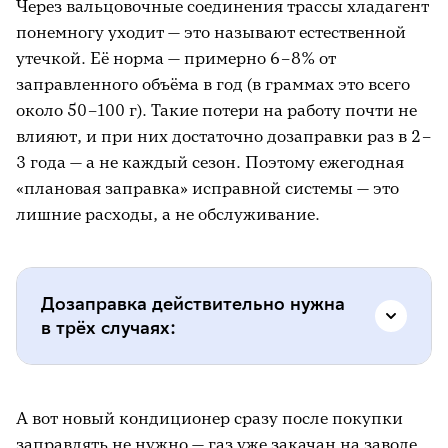
Через вальцовочные соединения трассы хладагент
понемногу уходит — это называют естественной
утечкой. Её норма — примерно 6–8% от
заправленного объёма в год (в граммах это всего
около 50–100 г). Такие потери на работу почти не
влияют, и при них достаточно дозаправки раз в 2–
3 года — а не каждый сезон. Поэтому ежегодная
«плановая заправка» исправной системы — это
лишние расходы, а не обслуживание.
Дозаправка действительно нужна
в трёх случаях:
Есть утечка.
Если за год-два охлаждение
А вот новый кондиционер сразу после покупки
заметно ослабло, на медных трубках или
заправлять не нужно — газ уже закачан на заводе.