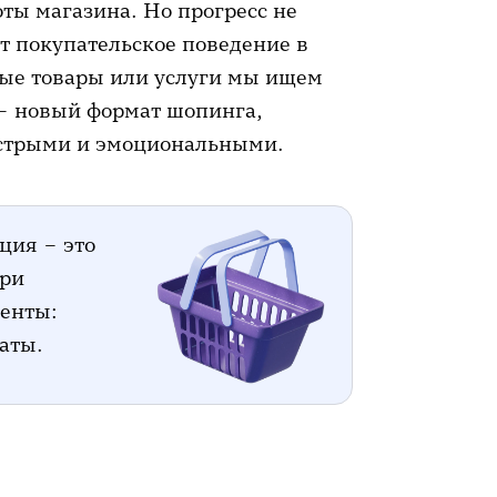
оты магазина. Но прогресс не
иобрели товар в социальной
ет покупательское поведение в
мые товары или услуги мы ищем
 – новый формат шопинга,
ыстрыми и эмоциональными.
ция – это
три
менты:
аты.