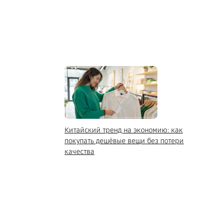
Китайский тренд на экономию: как
покупать дешёвые вещи без потери
качества