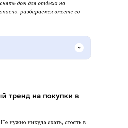
 снять дом для отдыха на
зопасно, разбираемся вместе со
ренд на покупки в интернете
й тренд на покупки в
жительная сторона электронной
Не нужно никуда ехать, стоять в
айн