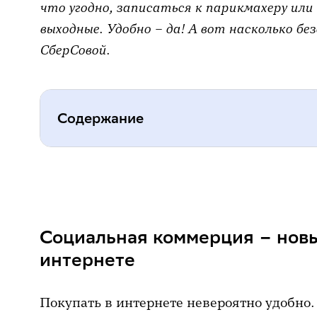
что угодно, записаться к парикмахеру или
выходные. Удобно – да! А вот насколько бе
СберСовой.
Содержание
Социальная коммерция – новый т
Почему мы покупаем в соцсетях
Социальная коммерция – новы
Удобно, быстро, интересно: поло
коммерции
интернете
Чем опасен шопинг в соцсетях
Покупать в интернете невероятно удобно. 
Как защитить себя онлайн и офл