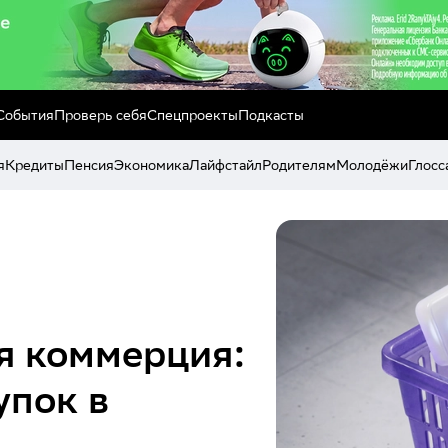
События
Проверь себя
Спецпроекты
Подкасты
я
Кредиты
Пенсия
Экономика
Лайфстайл
Родителям
Молодёжи
Глосс
я коммерция:
упок в