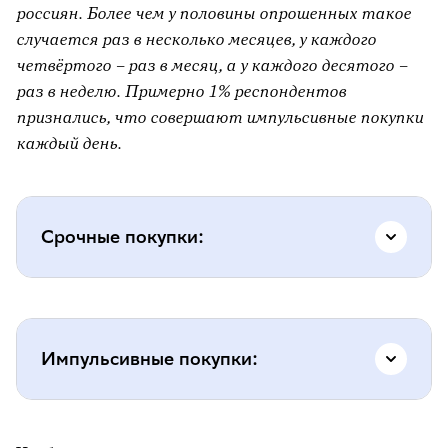
Я знал(а), что она мне нужна, или
россиян. Более чем у половины опрошенных такое
решил(а) это только что?
случается раз в несколько месяцев, у каждого
четвёртого – раз в месяц, а у каждого десятого –
Если подождать 2-3 дня, ситуация станет
раз в неделю. Примерно 1% респондентов
критичной?
признались, что совершают импульсивные покупки
Я покупаю это по необходимости или из-
каждый день.
за настроения?
Срочные покупки:
лекарства при болезни;
замена сломанного телефона, если он
Импульсивные покупки:
нужен для работы;
срочный ремонт обуви перед важной
вещь по акции, о которой вы раньше не
поездкой;