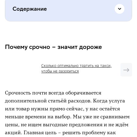
Содержание
Почему срочно – значит дороже
Как избежать переплаты и при этом не
Почему срочно – значит дороже
перегрузить свои планы
Как отделить срочные покупки от
Сколько оптимально тратить на такси,
импульсивных
чтобы не разориться
Можно ли сэкономить, если трат не
избежать
Срочность почти всегда оборачивается
дополнительной статьёй расходов. Когда услуга
Что ещё почитать на тему
или товар нужны прямо сейчас, у нас остаётся
меньше времени на выбор. Мы уже не сравниваем
цены, не ищем выгодные предложения и не ждём
акций. Главная цель – решить проблему как