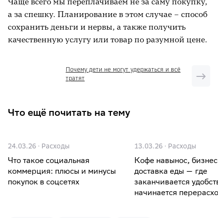
Чаще всего мы переплачиваем не за саму покупку,
обращение к уже знакомым вам
а за спешку. Планирование в этом случае – способ
компаниям или мастеру надёжнее
сохранить деньги и нервы, а также получить
случайного срочного вызова.
качественную услугу или товар по разумной цене.
Почему дети не могут удержаться и всё
тратят
Что ещё почитать на тему
24.03.26
·
Расходы
13.03.26
·
Расходы
Что такое социальная
Кофе навынос, бизнес
коммерция: плюсы и минусы
доставка еды — где
покупок в соцсетях
заканчивается удобст
начинается перерасх