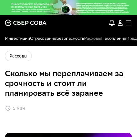
Инвестиции
Страхование
Безопасность
Расходы
Накопления
Кред
Расходы
Сколько мы переплачиваем за
срочность и стоит ли
планировать всё заранее
5 мин