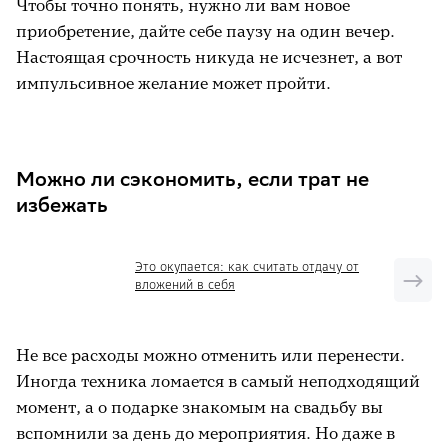
Чтобы точно понять, нужно ли вам новое
задумывались;
приобретение, дайте себе паузу на один вечер.
покупка подарка перед важным
доставка еды из ресторана после
Настоящая срочность никуда не исчезнет, а вот
мероприятием.
тяжёлого дня;
импульсивное желание может пройти.
техника или аксессуары, которые не
были в планах.
Можно ли сэкономить, если трат не
избежать
Это окупается: как считать отдачу от
вложений в себя
Не все расходы можно отменить или перенести.
Иногда техника ломается в самый неподходящий
момент, а о подарке знакомым на свадьбу вы
вспомнили за день до мероприятия. Но даже в