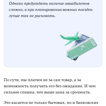
Однако предугадать наличие авиабилетов
раза выше в зависимости от стоимости
сложно, и при планировании важных поездок
работ и тарифа выходных и
лучше так не рисковать.
праздничных дней;
отели – в некоторых гостиницах на 20-
30% дороже, также есть риск, что не
останется номеров на нужные даты и
придётся искать другое жильё;
билеты на самолёт – на популярные
рейсы в 2-3 раза дороже, а ещё плата
временем и комфортом за неудобные
места и возможные пересадки.
По сути, мы платим не за сам товар, а за
возможность получить его без ожидания. И чем
сильнее спешка, тем выше цена за срочность.
Это касается не только бытовых, но и банковских