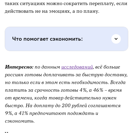
таких ситуациях можно сократить переплату, если
действовать не на эмоциях, а по плану.
Что помогает сэкономить:
сравнить несколько предложений
–
Интересно:
по данным
исследований
, всё больше
даже при быстрой доставке или ремонте
россиян готовы доплачивать за быструю доставку,
цены у разных компаний могут сильно
но только если в этом есть необходимость. Всегда
отличаться;
платить за срочность готовы 4%, а 46% – время
использовать бонусы, промокоды и
от времени, когда товар действительно нужен
кешбэк
– в спешке о них часто забывают,
быстро. На доплату до 200 рублей соглашаются
хотя бонусы помогают снизить переплату
9%, а 41% предпочитают подождать и
на 10-15%;
сэкономить.
иметь список проверенных контактов
–