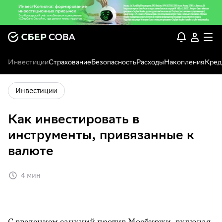
Инвестиции
Страхование
Безопасность
Расходы
Накопления
Кред
Инвестиции
Как инвестировать в
инструменты, привязанные к
валюте
4 мин
С введением санкций против Мосбиржи, включая