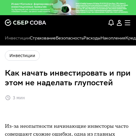
Инвестиции
Страхование
Безопасность
Расходы
Накопления
Кред
Инвестиции
Как начать инвестировать и при
этом не наделать глупостей
3 мин
Из-за неопытности начинающие инвесторы часто
совершают схожие ошибки, одна из главных