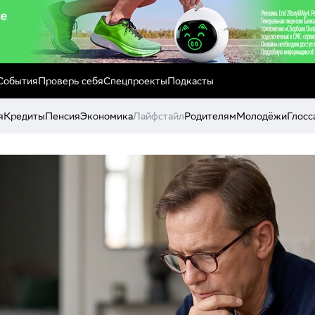
События
Проверь себя
Спецпроекты
Подкасты
я
Кредиты
Пенсия
Экономика
Лайфстайл
Родителям
Молодёжи
Глосс