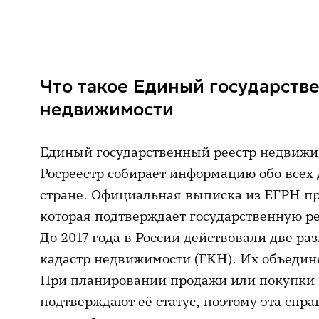
Что такое Единый государственн
Какие бывают выписки и сколько
Что такое Единый государств
Какие бывают виды документов
недвижимости
Закрытые данные и доступ к ли
Способы получения выписки
Единый государственный реестр недвижим
Как проверить подлинность вып
Росреестр собирает информацию обо всех 
стране. Официальная выписка из ЕГРН пр
На что обратить внимание при п
которая подтверждает государственную р
Что делать с ошибками в выписк
До 2017 года в России действовали две ра
кадастр недвижимости (ГКН). Их объедин
Полезные советы при операциях
При планировании продажи или покупки 
подтверждают её статус, поэтому эта спр