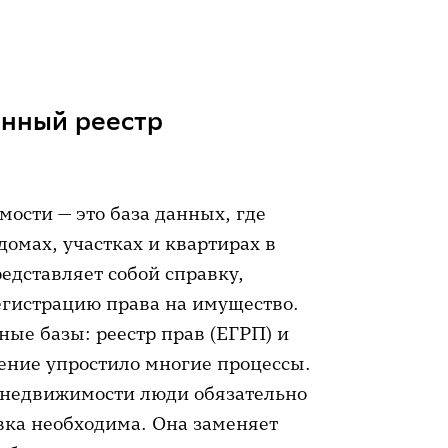
ый реестр недвижимости
 они стоят
енный реестр
чной информации
ости — это база данных, где
иски из ЕГРН
домах, участках и квартирах в
едставляет собой справку,
роверке квартиры
егистрацию права на имущество.
е
зные базы: реестр прав (ЕГРП) и
ение упростило многие процессы.
 с недвижимостью
недвижимости люди обязательно
авка необходима. Она заменяет