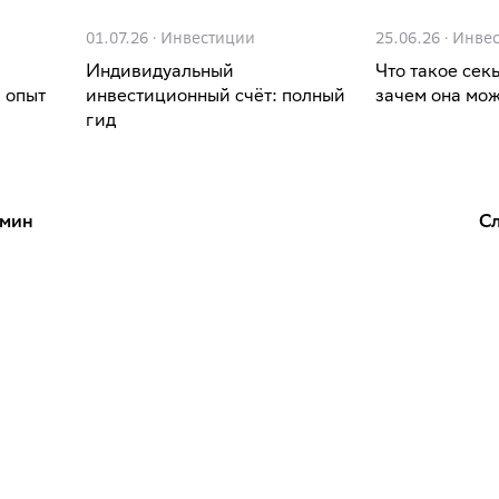
01.07.26
·
Инвестиции
25.06.26
·
Инве
Индивидуальный
Что такое сек
 опыт
инвестиционный счёт: полный
зачем она мож
гид
рмин
С