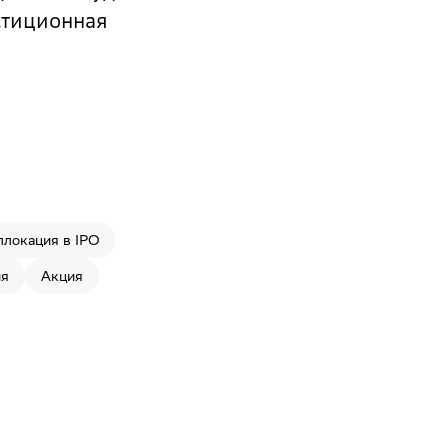
стиционная
ллокация в IPO
ия
Акция