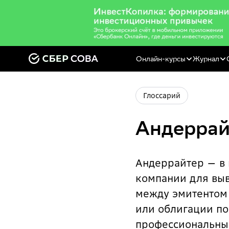
Онлайн-курсы
Журнал
Глоссарий
Андеррай
Андеррайтер — в 
компании для выв
между эмитентом 
или облигации по
профессиональный