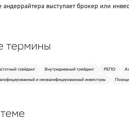
е андеррайтера выступает брокер или инве
е термины
стотный трейдинг
Внутридневный трейдинг
РЕПО
А
алифицированный и неквалифицированный инвесторы
Позиц
 теме