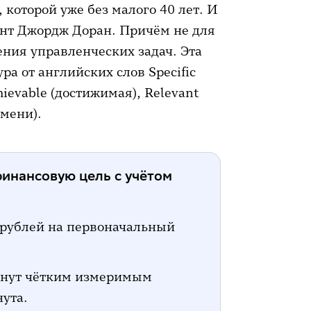
 которой уже без малого 40 лет. И
ант Джордж Доран. Причём не для
ния управленческих задач. Эта
а от английских слов Specific
hievable (достижимая), Relevant
емени).
инансовую цель с учётом
ч рублей на первоначальный
танут чётким измеримым
нута.