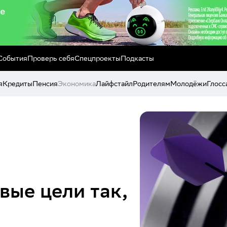
События
Проверь себя
Спецпроекты
Подкасты
я
Кредиты
Пенсия
Экономика
Лайфстайл
Родителям
Молодёжи
Глосс
вые цели так,