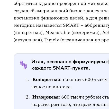
обратимся к давно проверенной методике,
создал её американский бизнес-консульт
постановки финансовых целей, а для реше
методика называется SMART – аббревиатур
(конкретная), Measurable (измеримая), Ac
(актуальная), Timely (ограниченная по вр
Итак, осознанно формулируем ф
каждого SMART-пункта.
Конкретная
: накопить 600 тыся
взнос по ипотеке.
Измеримая
: 600 тысяч рублей с
параметром того, что цель достиг