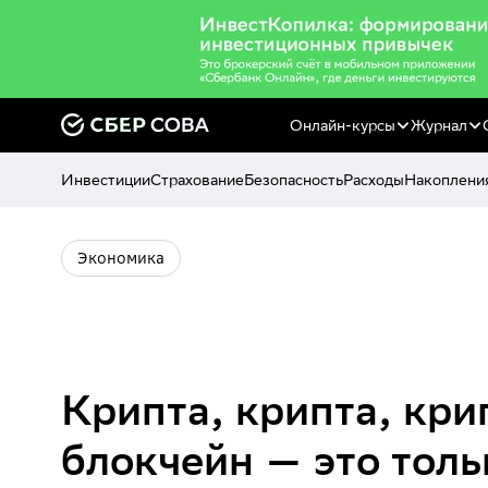
Онлайн-курсы
Журнал
Инвестиции
Страхование
Безопасность
Расходы
Накоплени
Экономика
Крипта, крипта, кри
блокчейн — это толь