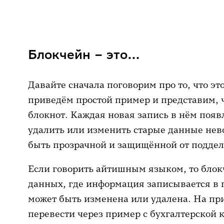
Блокчейн – это…
Государственные услуги: доверие
Блокчейн – это…
Страхование: борьба с жуликами
Логистика: отслеживание постав
Давайте сначала поговорим про то, что это
Игровая индустрия: новый уров
приведём простой пример и представим, 
активами
блокнот. Каждая новая запись в нём появл
удалить или изменить старые данные нев
Блокчейн в медицине: защита да
быть прозрачной и защищённой от поддел
информации
Блокчейн в образовании: новые 
Если говорить айтишным языком, то блок
данных, где информация записывается в 
Что в итоге
может быть изменена или удалена. На п
перевести через пример с бухгалтерской 