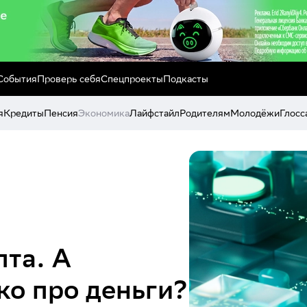
События
Проверь себя
Спецпроекты
Подкасты
я
Кредиты
Пенсия
Экономика
Лайфстайл
Родителям
Молодёжи
Глосс
пта. А
ко про деньги?