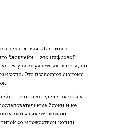
 и прозрачность
ок
 за технология. Для этого
ень владения цифровыми
что блокчейн — это цифровой
яется у всех участников сети, но
озможно. Это позволяет системе
нных и быстрая обработка
ок.
возможности
чейн — это распределённая база
последовательные блоки и не
ривычный язык это можно
книгой со множеством копий.