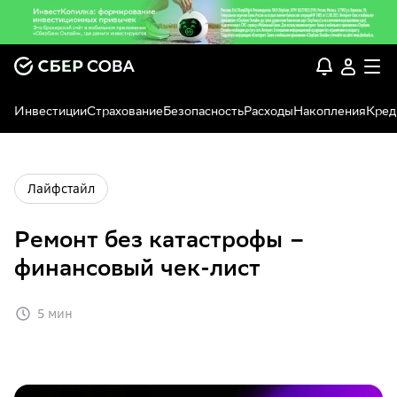
Инвестиции
Страхование
Безопасность
Расходы
Накопления
Кред
Лайфстайл
Ремонт без катастрофы –
финансовый чек-лист
5 мин