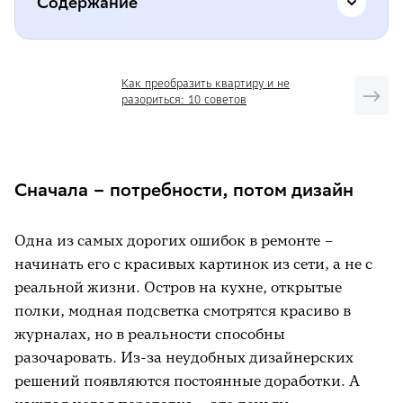
Содержание
Сначала – потребности, потом дизайн
Как преобразить квартиру и не
разориться: 10 советов
Бюджет и резерв: сколько ремонт стоит
на самом деле
Проект, чертежи и смета до начала
Сначала – потребности, потом дизайн
ремонтных работ
Коммуникации: на чём экономить
Одна из самых дорогих ошибок в ремонте –
нельзя
начинать его с красивых картинок из сети, а не с
Материалы: как выбирать без переплаты
реальной жизни. Остров на кухне, открытые
полки, модная подсветка смотрятся красиво в
Приёмка и финальные платежи
журналах, но в реальности способны
Что ещё почитать на тему
разочаровать. Из-за неудобных дизайнерских
решений появляются постоянные доработки. А