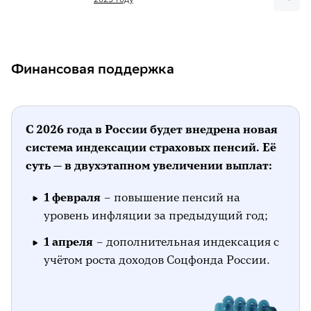
Семья и преемственность
Медицина и долголетие
Социальная активность и доступная
Финансовая поддержка
среда
Уход и сопровождение
Что ещё почитать на тему
С 2026 года в России будет внедрена новая
система индексации страховых пенсий. Её
суть — в двухэтапном увеличении выплат:
1 февраля
– повышение пенсий на
уровень инфляции за предыдущий год;
1 апреля
– дополнительная индексация с
учётом роста доходов Соцфонда России.