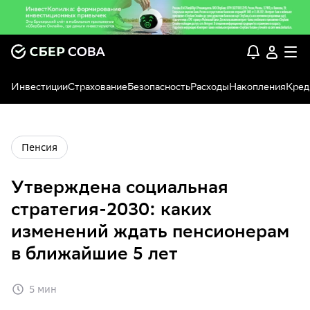
Инвестиции
Страхование
Безопасность
Расходы
Накопления
Кред
Пенсия
Утверждена социальная
стратегия-2030: каких
изменений ждать пенсионерам
в ближайшие 5 лет
5 мин