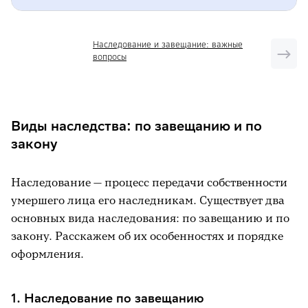
Виды наследства: по завещанию и по
Наследование и завещание: важные
закону
вопросы
1.
Наследование по завещанию
2.
Наследство по закону
Процедура вступления в наследство
Виды наследства: по завещанию и по
1.
Сбор пакета документов
закону
2.
Внесение государственной пошлины
3.
Расчёт государственной пошлины
Наследование — процесс передачи собственности
4.
Получение свидетельства о праве на
умершего лица его наследникам. Существует два
наследство
основных вида наследования: по завещанию и по
5.
Регистрация права владения
закону. Расскажем об их особенностях и порядке
наследством
оформления.
Налог при продаже наследства
1. Наследование по завещанию