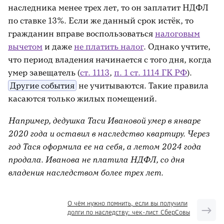
наследника менее трех лет, то он заплатит НДФЛ
по ставке 13%. Если же данный срок истёк, то
гражданин вправе воспользоваться
налоговым
вычетом
и даже
не платить налог
. Однако учтите,
что период владения начинается с того дня, когда
умер завещатель (
ст. 1113
,
п. 1 ст. 1114 ГК РФ
).
Другие события
не учитываются. Такие правила
касаются только жилых помещений.
Например, дедушка Таси Ивановой умер в январе
2020 года и оставил в наследство квартиру. Через
год Тася оформила ее на себя, а летом 2024 года
продала. Иванова не платила НДФЛ, со дня
владения наследством более трех лет.
О чём нужно помнить, если вы получили
долги по наследству: чек-лист СберСовы