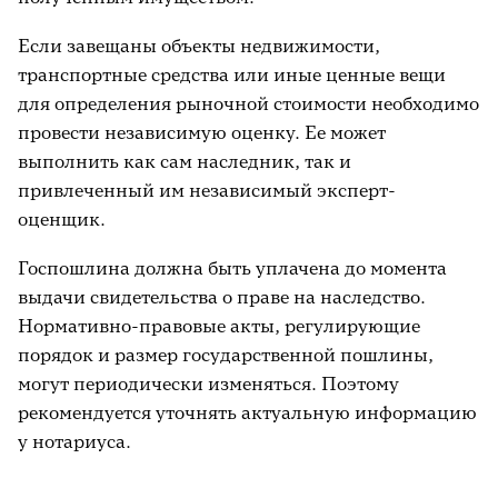
подтверждение этому;
Если завещаны объекты недвижимости,
люди, у которых диагностированы
транспортные средства или иные ценные вещи
психические расстройства и к которым
для определения рыночной стоимости необходимо
назначены опекуны;
провести независимую оценку. Ее может
наследники вкладов и премий.
выполнить как сам наследник, так и
привлеченный им независимый эксперт-
Пошлина также не взимается с человека,
оценщик.
который проживал с наследодателем более 6
месяцев на площади, которая досталась в
Госпошлина должна быть уплачена до момента
наследство.
Важный момент:
чтобы не
выдачи свидетельства о праве на наследство.
платить пошлину, вам нужно жить на этой
Нормативно-правовые акты, регулирующие
площади в течение периода до вступления в
порядок и размер государственной пошлины,
наследство — полгода.
могут периодически изменяться. Поэтому
рекомендуется уточнять актуальную информацию
Пример.
Внучка жила с бабушкой в одной
у нотариуса.
квартире, бабушка умерла и не оставила
завещания. Внучка — единственная