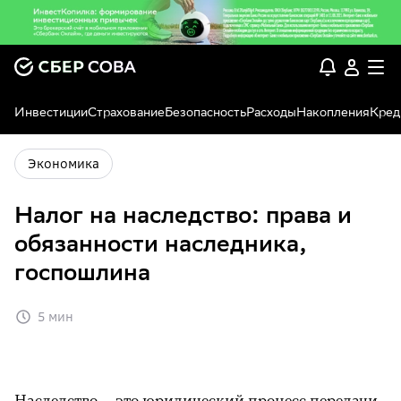
Инвестиции
Страхование
Безопасность
Расходы
Накопления
Кред
Экономика
Налог на наследство: права и
обязанности наследника,
госпошлина
5 мин
Наследство — это юридический процесс передачи