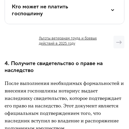
Кто может не платить
госпошлину
Законодательством предусмотрены
льготы
Льготы ветеранам труда и боевых
при получении наследства для отдельных
действий в 2025 году
категорий граждан. Они могут быть
полностью или частично освобождены от
4. Получите свидетельство о праве на
уплаты госпошлины. В списке льготников:
наследство
граждане с инвалидностью I и II групп;
После выполнения необходимых формальностей и
несовершеннолетние наследники;
внесения госпошлины нотариус выдает
наследнику свидетельство, которое подтверждает
ветераны
ВОВ
и приравненные к ним
его право на наследство. Этот документ является
лица;
официальным подтверждением того, что
те, кто нуждается в улучшении
наследник вступил во владение и распоряжение
жилищных условий и имеет
полученным имуществом.