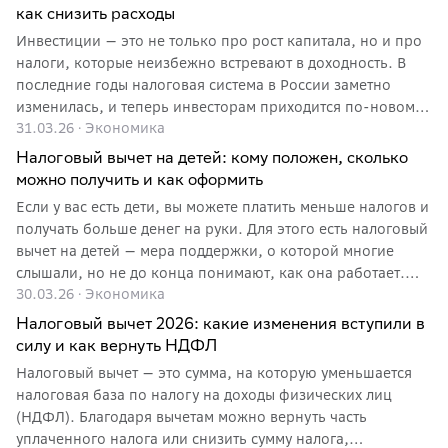
словами, как работают налоговые вычеты типов А и Б, в
как снизить расходы
чём их ключевые отличия, кому выгоден каждый вариант
Инвестиции — это не только про рост капитала, но и про
и как выбрать подходящую стратегию под свои цели и
налоги, которые неизбежно встревают в доходность. В
уровень дохода.
последние годы налоговая система в России заметно
изменилась, и теперь инвесторам приходится по-новому
31.03.26
·
Экономика
считать свою прибыль. Появилась многоступенчатая
прогрессивная шкала, из-за которой итоговый доход
Налоговый вычет на детей: кому положен, сколько
может отличаться от ожидаемого — иногда довольно
можно получить и как оформить
ощутимо. Имеет смысл разобраться в том, как именно
Если у вас есть дети, вы можете платить меньше налогов и
работают эти правила – это реальный способ сохранить
получать больше денег на руки. Для этого есть налоговый
больше заработанных денег и не переплачивать там, где
вычет на детей — мера поддержки, о которой многие
можно этого избежать.
слышали, но не до конца понимают, как она работает.
30.03.26
·
Экономика
Разбираемся, кому положен вычет, сколько можно
сэкономить и как его оформить.
Налоговый вычет 2026: какие изменения вступили в
силу и как вернуть НДФЛ
Налоговый вычет — это сумма, на которую уменьшается
налоговая база по налогу на доходы физических лиц
(НДФЛ). Благодаря вычетам можно вернуть часть
уплаченного налога или снизить сумму налога,