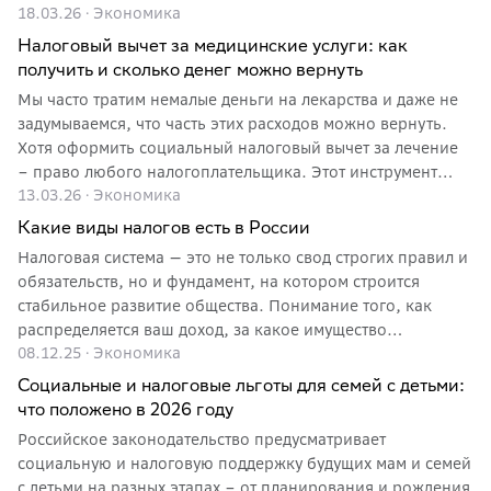
18.03.26
·
Экономика
удерживаемого из зарплаты. Право на вычет имеют
налоговые резиденты РФ — граждане России и
Налоговый вычет за медицинские услуги: как
иностранцы, находящиеся в стране не менее 183 дней в
получить и сколько денег можно вернуть
году и уплачивающие НДФЛ. Если нет дохода,
Мы часто тратим немалые деньги на лекарства и даже не
облагаемого НДФЛ (например, у самозанятых без иных
задумываемся, что часть этих расходов можно вернуть.
доходов), вычет получить нельзя.
Хотя оформить социальный налоговый вычет за лечение
– право любого налогоплательщика. Этот инструмент
13.03.26
·
Экономика
позволяет возвращать часть денег, которые человек
тратит на визиты к врачам, диагностику или покупку
Какие виды налогов есть в России
лекарств.
Налоговая система — это не только свод строгих правил и
обязательств, но и фундамент, на котором строится
стабильное развитие общества. Понимание того, как
распределяется ваш доход, за какое имущество
08.12.25
·
Экономика
необходимо платить и в какой именно бюджет уходят
деньги, превращает налоги из неизбежных издержек в
Социальные и налоговые льготы для семей с детьми:
осознанный вклад в инфраструктуру, безопасность и
что положено в 2026 году
социальную поддержку.
Российское законодательство предусматривает
социальную и налоговую поддержку будущих мам и семей
с детьми на разных этапах – от планирования и рождения