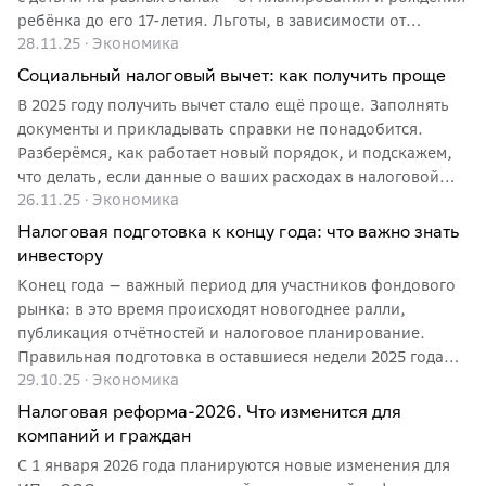
ребёнка до его 17-летия. Льготы, в зависимости от
28.11.25
·
Экономика
социального статуса родителей, выплачивают в виде
разовых или ежемесячных пособий, а также путём
Социальный налоговый вычет: как получить проще
возврата части налога на доходы физических лиц (НДФЛ).
В 2025 году получить вычет стало ещё проще. Заполнять
В этой статье рассмотрим, какие социальные и налоговые
документы и прикладывать справки не понадобится.
преимущества действуют в 2026 году и на что
Разберёмся, как работает новый порядок, и подскажем,
рассчитывать семьям с детьми.
что делать, если данные о ваших расходах в налоговой
26.11.25
·
Экономика
системе не появились автоматически.
Налоговая подготовка к концу года: что важно знать
инвестору
Конец года — важный период для участников фондового
рынка: в это время происходят новогоднее ралли,
публикация отчётностей и налоговое планирование.
Правильная подготовка в оставшиеся недели 2025 года
29.10.25
·
Экономика
может существенно повлиять на итоговые финансовые
показатели портфеля. Рассмотрим ключевые аспекты
Налоговая реформа-2026. Что изменится для
налогового учёта — механизм сальдирования убытков,
компаний и граждан
особенности ИИС третьего типа и нюансы
С 1 января 2026 года планируются новые изменения для
налогообложения дивидендов.