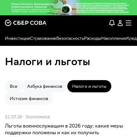
Инвестиции
Страхование
Безопасность
Расходы
Накопления
Кред
налоги и льготы
Все
азбука финансов
налоги и льготы
история финансов
21.07.26
·
Экономика
Льготы военнослужащим в 2026 году: какие меры
поддержки положены и как их получить