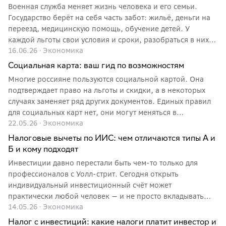
Военная служба меняет жизнь человека и его семьи.
Государство берёт на себя часть забот: жильё, деньги на
переезд, медицинскую помощь, обучение детей. У
каждой льготы свои условия и сроки, разобраться в них
16.06.26
·
Экономика
стоит заранее, чтобы не терять время и деньги.
Социальная карта: ваш гид по возможностям
Многие россияне пользуются социальной картой. Она
подтверждает право на льготы и скидки, а в некоторых
случаях заменяет ряд других документов. Единых правил
для социальных карт нет, они могут меняться в
22.05.26
·
Экономика
зависимости от региона. В этой статье разберёмся, кто
может получить соцкарту, как её оформить и
Налоговые вычеты по ИИС: чем отличаются типы А и
использовать все возможности по максимуму.
Б и кому подходят
Инвестиции давно перестали быть чем-то только для
профессионалов с Уолл-стрит. Сегодня открыть
индивидуальный инвестиционный счёт может
практически любой человек — и не просто вкладывать
14.05.26
·
Экономика
деньги, а получать от государства дополнительную выгоду
в виде налоговых льгот. В этой статье разберём простыми
Налог с инвестиций: какие налоги платит инвестор и