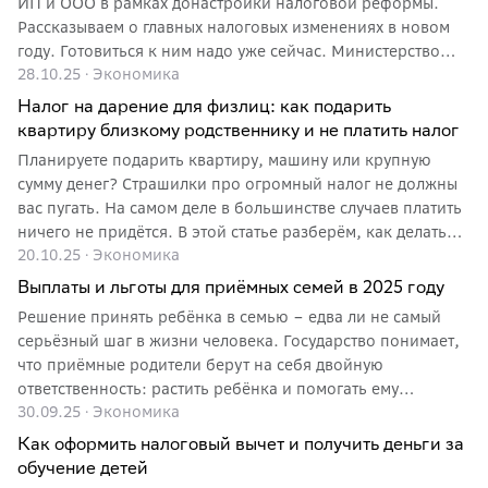
ИП и ООО в рамках донастройки налоговой реформы.
Рассказываем о главных налоговых изменениях в новом
году. Готовиться к ним надо уже сейчас. Министерство
28.10.25
·
Экономика
финансов РФ направило Правительству пакет
законопроектов с изменениями в Налоговый кодекс.
Налог на дарение для физлиц: как подарить
Предполагается, что новые нормы начнут действовать с 1
квартиру близкому родственнику и не платить налог
января 2026 года. Дополнительные доходы бюджета в
Планируете подарить квартиру, машину или крупную
2026 году от налоговых новаций, по оценкам Минфина,
сумму денег? Страшилки про огромный налог не должны
составят 2,3 трлн рублей. Вот наиболее значимые
вас пугать. На самом деле в большинстве случаев платить
изменения в налогах, которые вступят в силу с начала
ничего не придётся. В этой статье разберём, как делать
2026 года.
20.10.25
·
Экономика
крупные подарки безопасно и без лишних трат.
Выплаты и льготы для приёмных семей в 2025 году
Решение принять ребёнка в семью – едва ли не самый
серьёзный шаг в жизни человека. Государство понимает,
что приёмные родители берут на себя двойную
ответственность: растить ребёнка и помогать ему
30.09.25
·
Экономика
адаптироваться в новой реальности. Поэтому для таких
семей предусмотрен целый набор выплат и льгот. Более
Как оформить налоговый вычет и получить деньги за
подробно – в материале СберСовы.
обучение детей