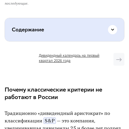
последующие.
Содержание
Почему классические критерии не
Дивидендный календарь на первый
работают в России
квартал 2026 года
Восемь дивидендных аристократов
России
Почему классические критерии не
Компании, утратившие статус
работают в России
Макроэкономический контекст
Традиционно «дивидендный аристократ» по
классификации
S&P
— это компания,
увеличивавшая дивиденды 25 и более лет подряд.