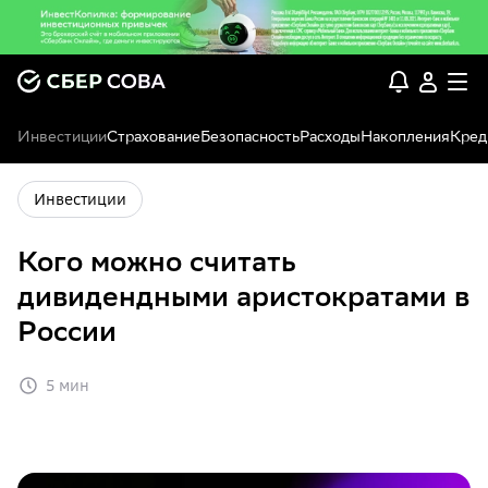
Инвестиции
Страхование
Безопасность
Расходы
Накопления
Кред
Инвестиции
Кого можно считать
дивидендными аристократами в
России
5 мин