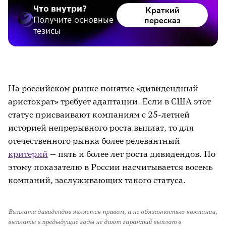
Что внутри?
Краткий
Получите основные
пересказ
тезисы
На российском рынке понятие «дивидендный
аристократ» требует адаптации. Если в США этот
статус присваивают компаниям с 25-летней
историей непрерывного роста выплат, то для
отечественного рынка более релевантный
критерий
— пять и более лет роста дивидендов. По
этому показателю в России насчитывается восемь
компаний, заслуживающих такого статуса.
Выплата дивидендов является правом, а не обязанностью компании,
выплаты в предыдущие годы не дают гарантий выплат в