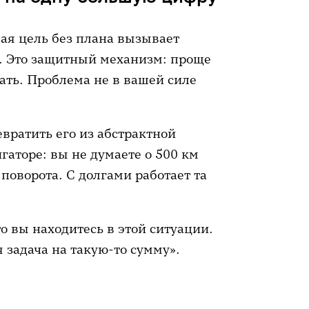
Когда стратегия меняется
шая цель без плана вызывает
отов начать прямо сейчас
». Это защитный механизм: проще
щать. Проблема не в вашей силе
евратить его из абстрактной
аторе: вы не думаете о 500 км
 поворота. С долгами работает та
о вы находитесь в этой ситуации.
я задача на такую-то сумму».