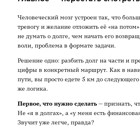
Главное — не копить, а платить? 
Человеческий мозг устроен так, что боль
Коротко: чек-лист для тех, кто г
тревогу и желание отложить её «на потом
не думать о долге, чем начать его возвра
воли, проблема в формате задачи.
Решение одно: разбить долг на части и пр
цифры в конкретный маршрут. Как в навиг
пути, вы просто едете 5 км до следующего
же логика.
Первое, что нужно сделать
— признать, чт
Не «я в долгах», а «у меня есть финансова
Звучит уже легче, правда?