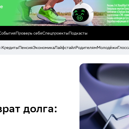
События
Проверь себя
Спецпроекты
Подкасты
я
Кредиты
Пенсия
Экономика
Лайфстайл
Родителям
Молодёжи
Глосс
врат долга: