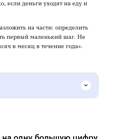
о, если деньги уходят на еду и
азложить на части: определить
ать первый маленький шаг. Не
ысяч в месяц в течение года».
 одну большую цифру
ет на идеальный темп
ь на одну большую цифру
 провал, а норма