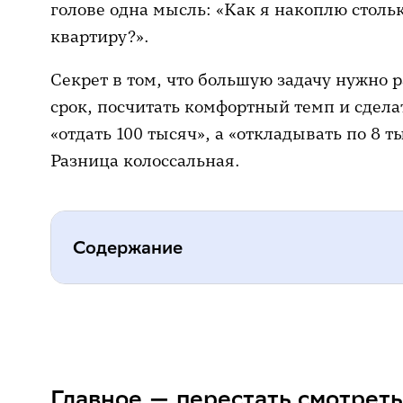
голове одна мысль: «Как я накоплю стольк
квартиру?».
Секрет в том, что большую задачу нужно р
срок, посчитать комфортный темп и сдел
«отдать 100 тысяч», а «откладывать по 8 т
Разница колоссальная.
Содержание
Главное — перестать смотреть на
Что делать, если дохода не хвата
Главное — перестать смотрет
Почему корректировка плана — не