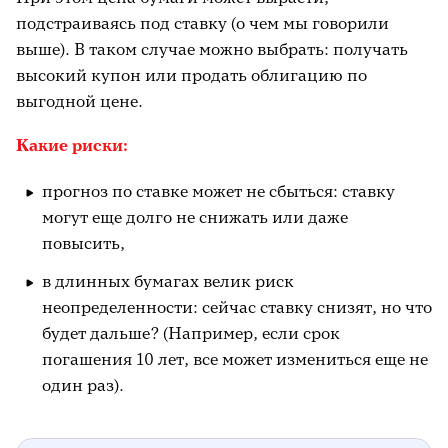
подстраиваясь под ставку (о чем мы говорили
выше). В таком случае можно выбрать: получать
высокий купон или продать облигацию по
выгодной цене.
Какие риски:
прогноз по ставке может не сбыться: ставку
могут еще долго не снижать или даже
повысить,
в длинных бумагах велик риск
неопределенности: сейчас ставку снизят, но что
будет дальше? (Например, если срок
погашения 10 лет, все может измениться еще не
один раз).