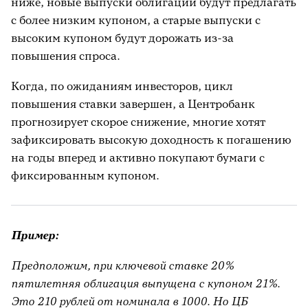
ниже, новые выпуски облигаций будут предлагать
с более низким купоном, а старые выпуски с
высоким купоном будут дорожать из-за
повышения спроса.
Когда, по ожиданиям инвесторов, цикл
повышения ставки завершен, а Центробанк
прогнозирует скорое снижение, многие хотят
зафиксировать высокую доходность к погашению
на годы вперед и активно покупают бумаги с
фиксированным купоном.
Пример:
Предположим, при ключевой ставке 20%
пятилетняя облигация выпущена с купоном 21%.
Это 210 рублей от номинала в 1000. Но ЦБ