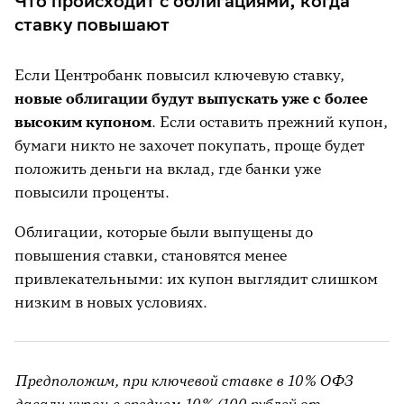
Что происходит с облигациями, когда
ставку повышают
Если Центробанк повысил ключевую ставку,
новые облигации будут выпускать уже с более
высоким купоном
. Если оставить прежний купон,
бумаги никто не захочет покупать, проще будет
положить деньги на вклад, где банки уже
повысили проценты.
Облигации, которые были выпущены до
повышения ставки, становятся менее
привлекательными: их купон выглядит слишком
низким в новых условиях.
Предположим, при ключевой ставке в 10% ОФЗ