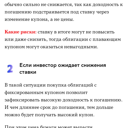
обычно сильно не снижается, так как доходность к
погашению подстраивается под ставку через
изменение купона, а не цены.
Какие риски:
ставку в итоге могут не повысить
или даже снизить, тогда облигации с плавающим
купоном могут оказаться невыгодными.
Если инвестор ожидает снижения
ставки
В такой ситуации покупка облигаций с
фиксированным купоном позволит
зафиксировать высокую доходность к погашению.
И чем длиннее срок до погашения, тем дольше
можно будет получать высокий купон.
При этом цена бумаги может вырасти,