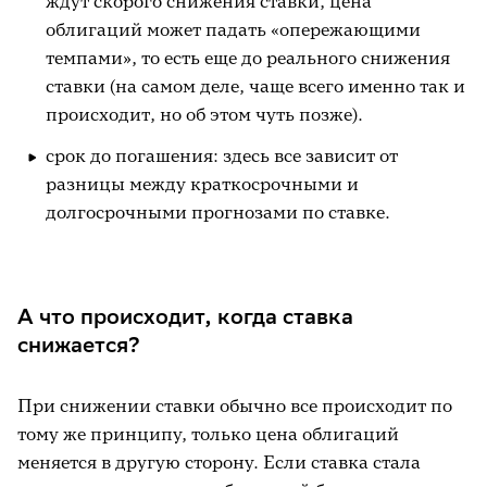
ждут скорого снижения ставки, цена
облигаций может падать «опережающими
темпами», то есть еще до реального снижения
ставки (на самом деле, чаще всего именно так и
происходит, но об этом чуть позже).
срок до погашения: здесь все зависит от
разницы между краткосрочными и
долгосрочными прогнозами по ставке.
А что происходит, когда ставка
снижается?
При снижении ставки обычно все происходит по
тому же принципу, только цена облигаций
меняется в другую сторону. Если ставка стала