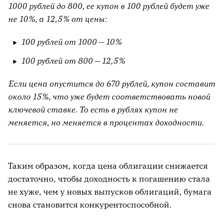
1000 рублей до 800, ее купон в 100 рублей будет уже
не 10%, а 12,5% от цены:
100 рублей от 1000 — 10%
100 рублей от 800 — 12,5%
Если цена опустится до 670 рублей, купон составит
около 15%, что уже будет соответствовать новой
ключевой ставке. То есть в рублях купон не
меняется, но меняется в процентах доходности.
Таким образом, когда цена облигации снижается
достаточно, чтобы доходность к погашению стала
не хуже, чем у новых выпусков облигаций, бумага
снова становится конкурентоспособной.