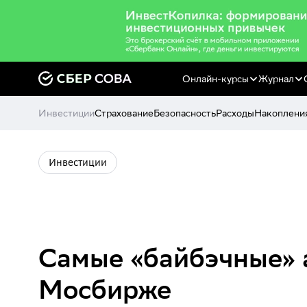
Онлайн-курсы
Журнал
Инвестиции
Страхование
Безопасность
Расходы
Накоплени
Инвестиции
Самые «байбэчные» 
Мосбирже