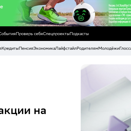
События
Проверь себя
Спецпроекты
Подкасты
я
Кредиты
Пенсия
Экономика
Лайфстайл
Родителям
Молодёжи
Глосс
акции на