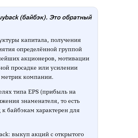
yback (байбэк). Это обратный
уктуры капитала, получения
иятия определённой группой
нейших акционеров, мотивации
ной просадке или усилении
 метрик компании.
телях типа EPS (прибыль на
ижения знаменателя, то есть
 к байбэкам характерен для
ack: выкуп акций с открытого