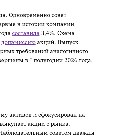
да. Одновременно совет
ервые в истории компании.
года
составила
3,4%. Схема
т
допэмиссию
акций. Выпуск
орных требований аналогичного
ершены в I полугодии 2026 года.
ёму активов и сфокусирован на
выкупает акции с рынка.
Наблюдательным советом дважды