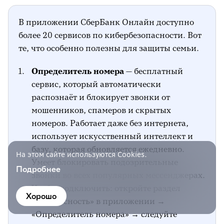
В приложении СберБанк Онлайн доступно
более 20 сервисов по кибербезопасности. Вот
те, что особенно полезны для защиты семьи.
Определитель номера
— бесплатный
сервис, который автоматически
распознаёт и блокирует звонки от
мошенников, спамеров и скрытых
номеров. Работает даже без интернета,
использует искусственный интеллект и
базу, которая обновляется ежедневно.
На этом сайте используются Cookies.
Умеет блокировать подозрительные
Подробнее
звонки во всех популярных мессенджерах.
Чтобы подключить: откройте раздел
Хорошо
«Безопасность» в приложении →
«Определитель номера» → следуйте