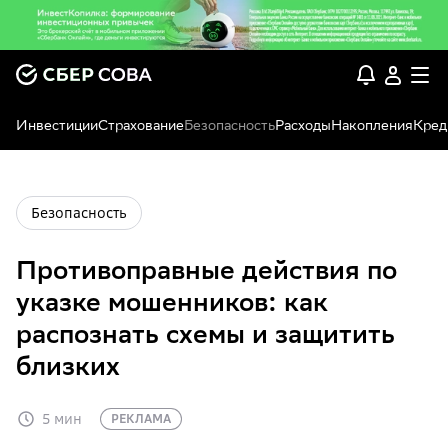
Инвестиции
Страхование
Безопасность
Расходы
Накопления
Кред
Безопасность
Противоправные действия по
указке мошенников: как
распознать схемы и защитить
близких
5 мин
РЕКЛАМА