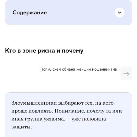
Содержание
Кто в зоне риска и почему
Что происходит в реальности
Кто в зоне риска и почему
Какие сценарии используют
злоумышленники
Топ-6 схем обмана женщин мошенниками
Истории, которые стоит обсудить с
близкими
Какая ответственность предусмотрена
Злоумышленники выбирают тех, на кого
законом
проще повлиять. Понимание, почему та или
Как понять, что вы или ваш близкий
иная группа уязвима, — уже половина
столкнулись с мошенниками
защиты.