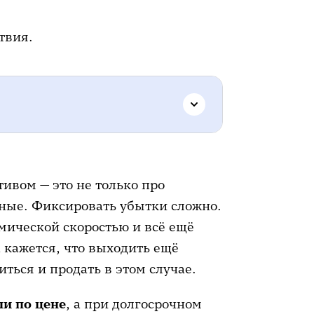
твия.
ых альтернатив.
Капитал
 эффективно. Если вы видите,
м соотношением риск/
отации.
ый уровень убытка по каждому
стить.
Вносите эти цифры в
тивом — это не только про
вайте, если минус по бумаге
шные. Фиксировать убытки сложно.
тема
стоп-лоссов
, только без
смической скоростью и всё ещё
. Вы видите, что порог
а кажется, что выходить ещё
 без долгих раздумий.
ться и продать в этом случае.
тфеля.
Раз в полгода-год
ли по цене
, а при долгосрочном