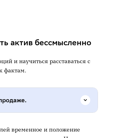
ать актив бессмысленно
ций и научиться расставаться с
к фактам.
 продаже.
азателей.
Падение прибыли
елей временное и положение
т долгов, потеря доли рынка —