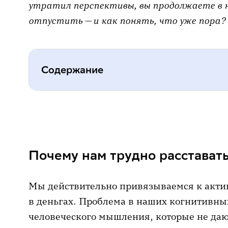
утратил перспективы, вы продолжаете в н
отпустить — и как понять, что уже пора?
Содержание
Почему нам трудно расставаться 
Как понять, что дальше держать
Почему нам трудно расставать
Как решиться и продать
Что ещё почитать
Мы действительно привязываемся к актив
в деньгах. Проблема в наших когнитивны
человеческого мышления, которые не даю