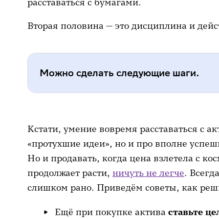
расставаться с бумагами.
ценовой пузырь.
Вторая половина — это дисциплина и дейс
Появление более привлекательн
всегда должен работать наиболее
что есть ценные бумаги с лучши
доходность, стоит задуматься о р
Можно сделать следующие шаги.
Заранее определять максимальн
активу, который вы готовы допу
Кстати, умение вовремя расставаться с ак
инвестиционный дневник и прода
«протухшие идеи», но и про вполне успе
перешёл этот рубеж. Это как сис
Но и продавать, когда цена взлетела с ко
риска случайно потерять позицию
продолжает расти,
ничуть не легче
. Всегд
пройден, и расстаётесь с бумагой
слишком рано. Приведём советы, как реши
Регулярная ребалансировка пор
Ещё при покупке актива
ставьте це