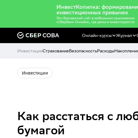
Онлайн-курсы
Журнал
Инвестиции
Страхование
Безопасность
Расходы
Накоплени
Инвестиции
Как расстаться с л
бумагой