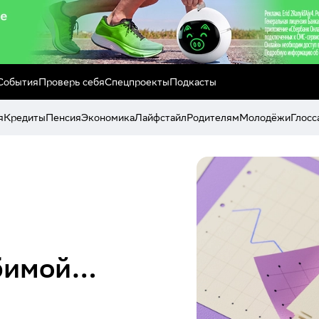
События
Проверь себя
Спецпроекты
Подкасты
я
Кредиты
Пенсия
Экономика
Лайфстайл
Родителям
Молодёжи
Глосс
юбимой…