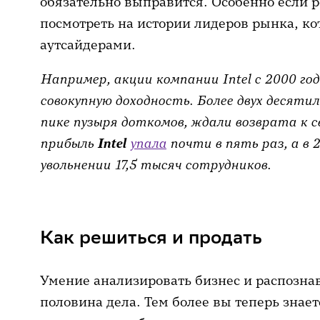
обязательно выправится. Особенно если р
всё это объективно говорит об у
посмотреть на истории лидеров рынка, ко
Если она стабильно теряет доход
аутсайдерами.
превышают прибыль, не стоит жда
критической.
Например, акции компании Intel с 2000 г
совокупную доходность. Более двух десяти
Исчезновение инвестиционной 
пике пузыря доткомов, ждали возврата к с
которой вы изначально купили бум
прибыль
Intel
упала
почти в пять раз, а в 
причины дальше держать бумагу, 
увольнении 17,5 тысяч сотрудников.
акция была куплена в ожидании 
но прорыва не случилось. Или п
портфеля перестали платить див
Как решиться и продать
Переоценённость актива.
Посмо
финансовые коэффициенты деяте
Умение анализировать бизнес и распозна
если мультипликатор
P/E
стал вд
половина дела. Тем более вы теперь знаете
прибыль при этом не растёт, воз