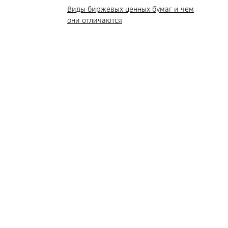
Виды биржевых ценных бумаг и чем
они отличаются