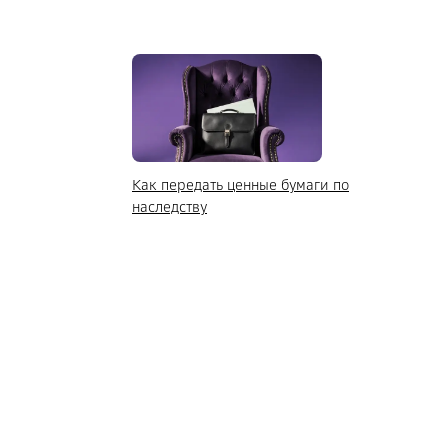
Как передать ценные бумаги по
наследству