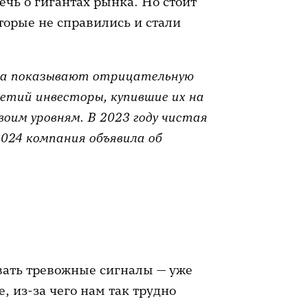
ечь о гигантах рынка. Но стоит
худшении ситуации в компании.
торые не справились и стали
 или долги уже многократно
ть, пока ситуация станет
ода показывают отрицательную
летий инвесторы, купившие их на
идеи.
Если та причина, по
воим уровням. В 2023 году чистая
агу, перестала работать, то и
2024 компания объявила об
скорее всего, нет. Например,
новой прорывной технологии,
о акции для дивидендного
иденды.
трите на
мультипликаторы
—
льности компании. Например,
вать тревожные сигналы — уже
вое выше среднего по отрасли, а
, из-за чего нам так трудно
можно, в бумаге надулся