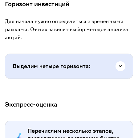
Горизонт инвестиций
Драйверы и риски
Дивидендный фактор
Для начала нужно определиться с временными
рамками. От них зависит выбор методов анализа
Катализаторы
акций.
Момент для входа
Выделим четыре горизонта:
Краткосрочные инвестиции (до 3
месяцев).
Сделки такого рода сопряжены
Экспресс-оценка
с повышенными рисками. Тут стоит
ориентироваться на технический анализ.
Мультипликаторы можно использовать в
качестве вспомогательного сигнала.
Перечислим несколько этапов,