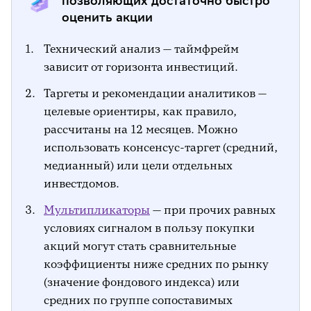
позволяющих достаточно быстро
Возможна игра на новостях. Это
оценить акции
спекулятивная тактика,
предполагающая рост актива по факту
Технический анализ — таймфрейм
выхода сообщений. Возможна ставка на
зависит от горизонта инвестиций.
разворот широкого рынка. К этому могут
привести в том числе
Таргеты и рекомендации аналитиков —
макроэкономические факторы.
целевые ориентиры, как правило,
рассчитаны на 12 месяцев. Можно
Среднесрочные инвестиции (от 3
использовать консенсус-таргет (средний,
месяцев до года).
В рамках
медианный) или цели отдельных
рассматриваемого временного периода
инвестдомов.
возможности для инвестиционных
решений значительно расширяются.
Мультипликаторы
— при прочих равных
Мультипликаторы в этом случае
условиях сигналом в пользу покупки
выступают эффективным инструментом
акций могут стать сравнительные
для выявления потенциально
коэффициенты ниже средних по рынку
недооценённых акций. Их можно
(значение фондового индекса) или
успешно комбинировать с техническим
средних по группе сопоставимых