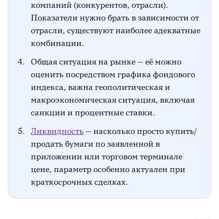
анализом, подобрав оптимальный набор
компаний (конкурентов, отрасли).
сравнительных коэффициентов.
Показатели нужно брать в зависимости от
Следующий шаг — верификация
отрасли, существуют наиболее адекватные
дисконта акций по отношению к
комбинации.
гипотетической фундаментальной
Общая ситуация на рынке — её можно
норме. Для этого целесообразно
оценить посредством графика фондового
использовать комплекс финансовых
индекса, важна геополитическая и
показателей.
макроэкономическая ситуация, включая
Долгосрочные инвестиции (от года до 5
санкции и процентные ставки.
лет).
На длинном временном горизонте
Ликвидность
— насколько просто купить/
успех инвестиций определяется не
продать бумаги по заявленной в
столько низкой стоимостью ценных
приложении или торговом терминале
бумаг, сколько фундаментальными
цене, параметр особенно актуален при
характеристиками самого бизнеса.
краткосрочных сделках.
Аналогично ситуации со
среднесрочными вложениями,
результаты первичного отбора акций с