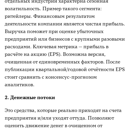
отдельных индустрий характерна сезонная
тщательный отбор акций может
волатильность. Пример такого сегмента:
принести свои плоды. С точки зрения
ритейлеры. Финансовым результатом
теории, котировки акций имеют
деятельности компании является чистая прибыль.
свойство закладывать будущие прибыли.
Выручка поможет при оценке убыточных
Устойчиво убыточные предприятия, как
предприятий или бизнесов с крупными разовыми
правило, банкротятся. На смену таким
расходами. Ключевая метрика — прибыль в
бизнесам приходят более эффективные.
расчёте на акцию (EPS). Возможна версия,
Для отлова подобных компаний стоит
очищенная от единовременных факторов. После
проанализировать индустриальные
публикации квартальной/годовой отчётности EPS
тренды, оценить жизненный цикл
стоит сравнить с консенсус-прогнозом
интересного с точки зрения инвестиций
аналитиков.
предприятия.
2. Денежные потоки
Это средства, которые реально приходят на счета
предприятия и/или уходят оттуда. Позволяют
оценить движение денег в очищенном от