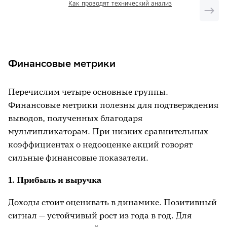
Как проводят технический анализ
помощью мультипликаторов следует
верифицировать посредством анализа
финансовых метрик. При формировании
долгосрочных инвестиционных
стратегий целесообразно провести
Финансовые метрики
ретроспективный анализ и
спрогнозировать будущие тенденции. В
Перечислим четыре основные группы.
этом могут помочь изучение ситуации в
Финансовые метрики полезны для подтверждения
экономике на глобальном уровне и
выводов, полученных благодаря
прогнозы экспертов.
мультипликаторам. При низких сравнительных
«Вековые» инвестиции (10-30 лет).
Если
коэффициентах о недооценке акций говорят
ссылаться на Уоррена Баффета, то, по
сильные финансовые показатели.
сути, это инвестиции длиной в жизнь.
1. Прибыль и выручка
Как показывает история американского
рынка акций, в «вековом» периоде имеем
Доходы стоит оценивать в динамике. Позитивный
долгосрочный бычий тренд. Это
сигнал — устойчивый рост из года в год. Для
неактуально для российского рынка, но