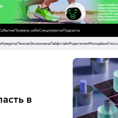
События
Проверь себя
Спецпроекты
Подкасты
я
Кредиты
Пенсия
Экономика
Лайфстайл
Родителям
Молодёжи
Глосс
пасть в