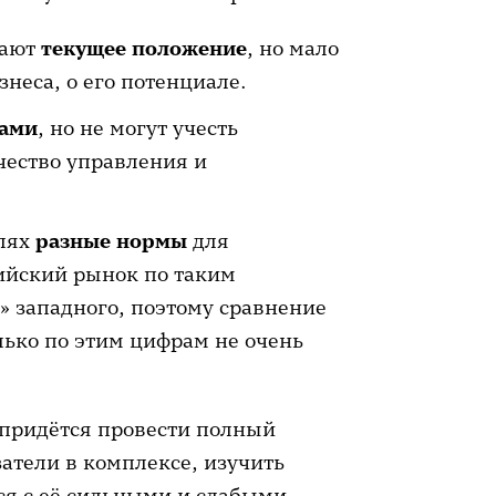
вают
текущее положение
, но мало
знеса, о его потенциале.
рами
, но не могут учесть
чество управления и
слях
разные нормы
для
ийский рынок по таким
 западного, поэтому сравнение
ько по этим цифрам не очень
, придётся провести полный
атели в комплексе, изучить
ся с её сильными и слабыми