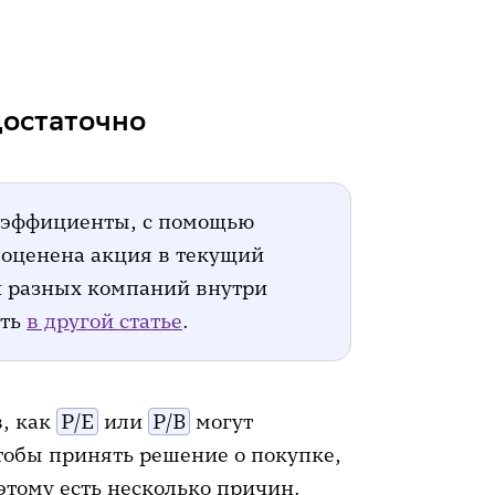
таточно
достаточно
ловушку
оэффициенты, с помощью
 оценена акция в текущий
и разных компаний внутри
ать
в другой статье
.
, как
P/E
или
P/B
могут
тобы принять решение о покупке,
этому есть несколько причин.