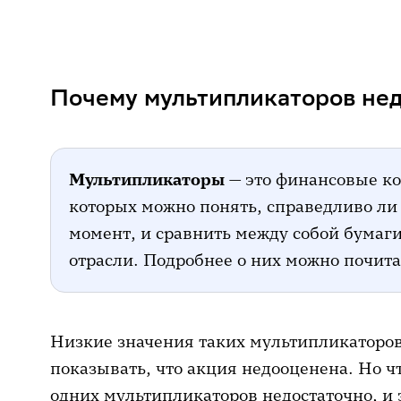
Почему мультипликаторов недос
Когда низкая оценка оправдана
Почему мультипликаторов не
Красные флаги для инвестора
Что делать тем, кто уже попал в 
Как избежать ловушки стоимости
Мультипликаторы
— это финансовые к
которых можно понять, справедливо ли
момент, и сравнить между собой бумаг
отрасли. Подробнее о них можно почит
Низкие значения таких мультипликаторов
показывать, что акция недооценена. Но ч
одних мультипликаторов недостаточно, и 