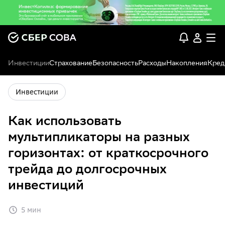
Инвестиции
Страхование
Безопасность
Расходы
Накопления
Кред
Инвестиции
Как использовать
мультипликаторы на разных
горизонтах: от краткосрочного
трейда до долгосрочных
инвестиций
5 мин