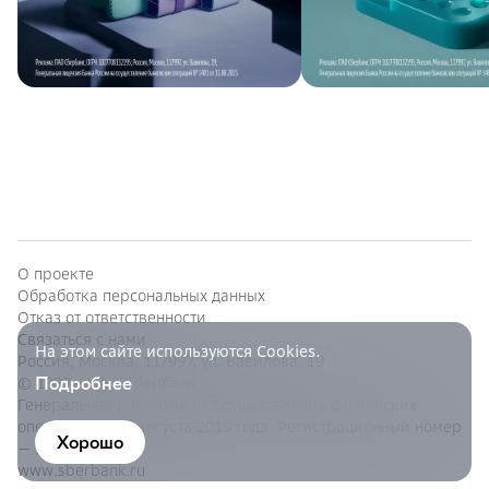
О проекте
Обработка персональных данных
Отказ от ответственности
Связаться с нами
На этом сайте используются Cookies.
Россия, Москва, 117997, ул. Вавилова, 19
Подробнее
© 1997—
ПАО Сбербанк
Генеральная лицензия на осуществление банковских
операций от 11 августа 2015 года. Регистрационный номер
Хорошо
— 1481.
www.sberbank.ru