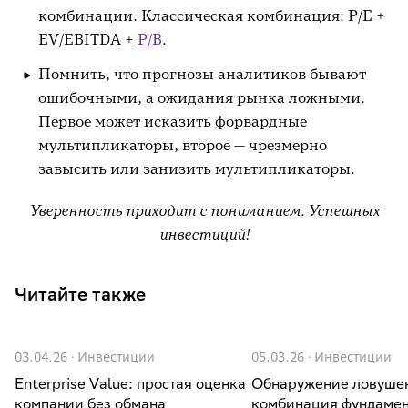
комбинации. Классическая комбинация: P/E +
EV/EBITDA +
P/B
.
Помнить, что прогнозы аналитиков бывают
ошибочными, а ожидания рынка ложными.
Первое может исказить форвардные
мультипликаторы, второе — чрезмерно
завысить или занизить мультипликаторы.
Уверенность приходит с пониманием. Успешных
инвестиций!
Читайте также
03.04.26
·
Инвестиции
05.03.26
·
Инвестиции
Enterprise Value: простая оценка
Обнаружение ловушек
компании без обмана
комбинация фундамен