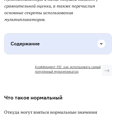
сравнительной оценки, а также перечислим
основные секреты использования
мультипликаторов.
Содержание
Что такое нормальный
Коэффициент P/E: как использовать самый
популярный мультипликатор
Что такое по-настоящему нормальный
Типичные ловушки — иллюзия
нормальности
Что такое нормальный
Секреты использования
мультипликаторов
Откуда могут взяться нормальные значения