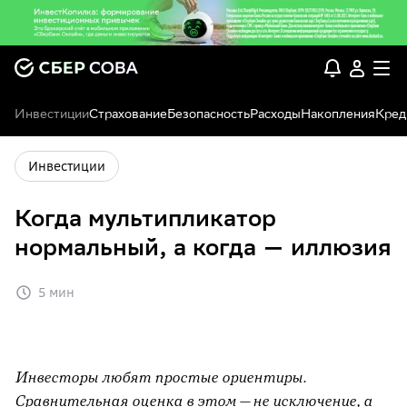
Инвестиции
Страхование
Безопасность
Расходы
Накопления
Кред
Инвестиции
Когда мультипликатор
нормальный, а когда — иллюзия
5 мин
Инвесторы любят простые ориентиры.
Сравнительная оценка в этом — не исключение, а