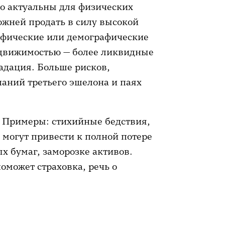
но актуальны для физических
ожней продать в силу высокой
рафические или демографические
едвижимостью — более ликвидные
радация. Больше рисков,
паний третьего эшелона и паях
 Примеры: стихийные бедствия,
 могут привести к полной потере
х бумаг, заморозке активов.
оможет страховка, речь о