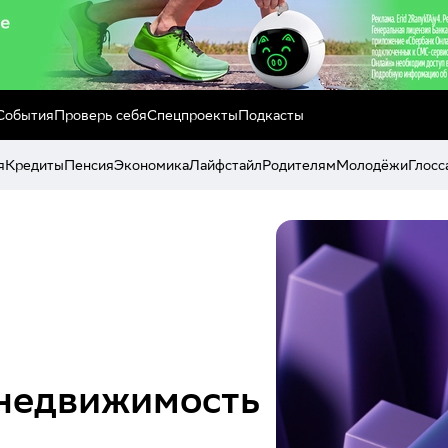
События
Проверь себя
Спецпроекты
Подкасты
я
Кредиты
Пенсия
Экономика
Лайфстайл
Родителям
Молодёжи
Глосс
 недвижимость