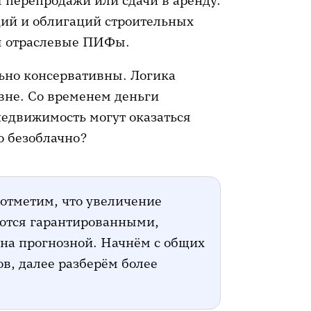
 перепродажи или сдачи в аренду.
ций и облигаций строительных
ы отраслевые ПИФы.
льно консервативны. Логика
вне. Со временем деньги
недвижимость могут оказаться
то безоблачно?
 отметим, что увеличение
яются гарантированными,
тна прогнозной. Начнём с общих
ов, далее разберём более