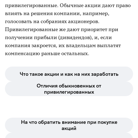
Брокерский счёт
привилегированные. Обычные акции дают право
влиять на решения компании, например,
Волатильность
голосовать на собраниях акционеров.
Голубые фишки
Привилегированные же дают приоритет при
получении прибыли (дивидендов), и, если
Депозитарий
компания закроется, их владельцам выплатят
Диверсификация
компенсацию раньше остальных.
Дивиденды
Доверительное управление (ДУ)
Что такое акции и как на них заработать
Индивидуальный инвестиционный счёт
Отличия обыкновенных от
привилегированных
(ИИС)
Инвестиции
Инвестиционный портфель
На что обратить внимание при покупке
Капитализация
акций